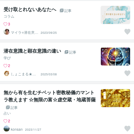
受け取とれないあなたへ
記事
コラム
3
マイラ⭐️潜在意識
2023/09/25
の釣り師
潜在意識と顕在意識の違い
記事
学び
2
しょこまる★夢
2025/03/08
を叶える専門家
無から有を生むチベット密教秘儀のマント
ラ教えます ☆無限の富☆虚空蔵・地蔵菩薩
を合わせた秘伝真言が貴方の手に☆
記事
占い
2
konsan
2023/11/27