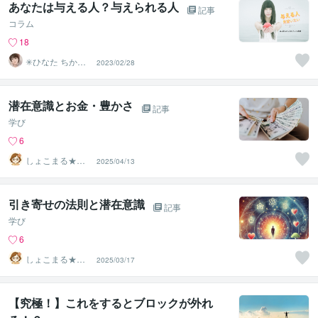
あなたは与える人？与えられる人
記事
コラム
18
✳︎ひなた ちか✳︎
2023/02/28
あなたに笑顔を
潜在意識とお金・豊かさ
記事
学び
6
しょこまる★夢
2025/04/13
を叶える専門家
引き寄せの法則と潜在意識
記事
学び
6
しょこまる★夢
2025/03/17
を叶える専門家
【究極！】これをするとブロックが外れ