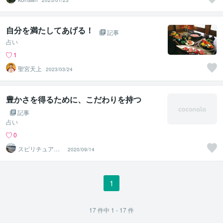
2025/01/23
自分を満たしてあげる！
記事
占い
1
聖宮天上
2023/03/24
豊かさを得るために、こだわりを持つ
記事
占い
0
スピリチュアル
2020/09/14
カウンセラー沙
耶美
1
17
件中
1 - 17
件