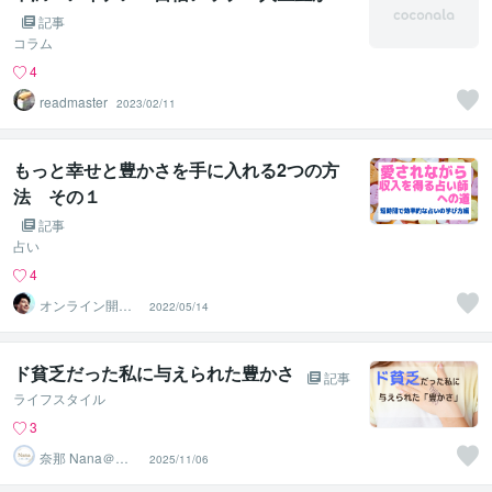
記事
コラム
4
readmaster
2023/02/11
もっと幸せと豊かさを手に入れる2つの方
法 その１
記事
占い
4
オンライン開運
2022/05/14
ビジネスアドバ
イザー＠志念
ド貧乏だった私に与えられた豊かさ
記事
ライフスタイル
3
奈那 Nana＠
2025/11/06
心・暮らしの片
付けコーチ