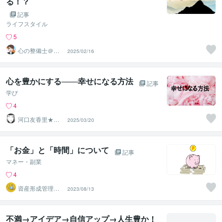
る！？
記事
ライフスタイル
5
心の整備士＠ま
2025/02/16
さとし
心を豊かにする───幸せになる方法
記事
学び
4
河口友香里★ゆ
2025/03/20
かり★ヒーラー
愛蘭★ライラ
「お金」と「時間」について
記事
マネー・副業
4
資産形成管理ア
2023/08/13
ドバイザー じ
ゅん
不満→アイデア→自信アップ→人生豊か！