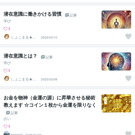
潜在意識に働きかける習慣
記事
学び
1
しょこまる★夢
2025/03/10
を叶える専門家
潜在意識とは？
記事
学び
1
しょこまる★夢
2025/03/08
を叶える専門家
お金を物神（金運の源）に昇華させる秘術
教えます ☆コイン１枚から金運を限りなく
引き出すマジシャンの秘技☆
記事
占い
1
konsan