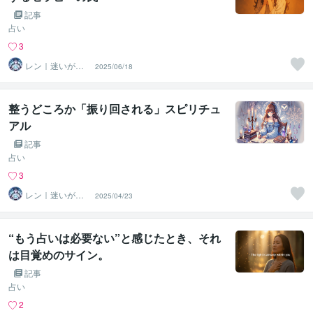
記事
占い
3
レン｜迷いが自
2025/06/18
信に変わる魂の
守護霊鑑定
整うどころか「振り回される」スピリチュ
アル
記事
占い
3
レン｜迷いが自
2025/04/23
信に変わる魂の
守護霊鑑定
“もう占いは必要ない”と感じたとき、それ
は目覚めのサイン。
記事
占い
2