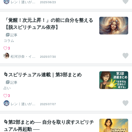
レン｜迷いが自
2025/06/23
信に変わる魂の
守護霊鑑定
「覚醒！次元上昇！」の前に自分を整える
【脱スピリチュアル依存】
記事
コラム
3
松河沙奈・イン
2025/07/30
スピレーション
タロット
🌀スピリチュアル連載｜第3部まとめ
記事
占い
3
レン｜迷いが自
2025/07/07
信に変わる魂の
守護霊鑑定
🌀第2部まとめ── 自分を取り戻すスピリチ
ュアル再起動 ──