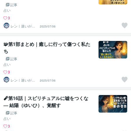
記事
占い
3
レン｜迷いが自
2025/07/06
信に変わる魂の
守護霊鑑定
🧩第1部まとめ｜癒しに行って傷つく私た
ち
記事
占い
3
レン｜迷いが自
2025/07/06
信に変わる魂の
守護霊鑑定
🧨第16話｜スピリチュアルに嘘をつくな
― 結陽（ゆいひ）、覚醒す
記事
占い
3