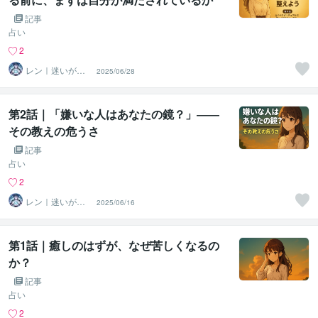
を問う
記事
占い
2
レン｜迷いが自
2025/06/28
信に変わる魂の
守護霊鑑定
第2話｜「嫌いな人はあなたの鏡？」――
その教えの危うさ
記事
占い
2
レン｜迷いが自
2025/06/16
信に変わる魂の
守護霊鑑定
第1話｜癒しのはずが、なぜ苦しくなるの
か？
記事
占い
2