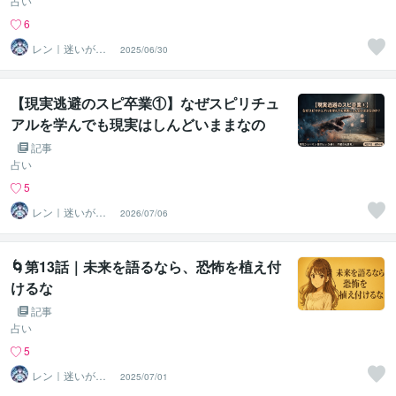
占い
6
レン｜迷いが自
2025/06/30
信に変わる魂の
守護霊鑑定
【現実逃避のスピ卒業①】なぜスピリチュ
アルを学んでも現実はしんどいままなの
か？
記事
占い
5
レン｜迷いが自
2026/07/06
信に変わる魂の
守護霊鑑定
🌀第13話｜未来を語るなら、恐怖を植え付
けるな
記事
占い
5
レン｜迷いが自
2025/07/01
信に変わる魂の