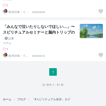
1
松河沙奈・イン
2025/05/28
スピレーション
タロット
「みんなで泣いたりしないでほしい…」〜
スピリチュアルセミナーと脳内トリップの
仕組み〜
記事
コラム
1
松河沙奈・イン
2025/05/13
スピレーション
タロット
1
31
件中
1 - 31
件
ホーム
ブログ
「#スピリチュアル依存」タグ