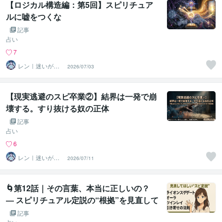
【ロジカル構造編：第5回】スピリチュア
ルに嘘をつくな
記事
占い
7
レン｜迷いが自
2026/07/03
信に変わる魂の
守護霊鑑定
【現実逃避のスピ卒業②】結界は一発で崩
壊する。すり抜ける奴の正体
記事
占い
6
レン｜迷いが自
2026/07/11
信に変わる魂の
守護霊鑑定
🌀第12話｜その言葉、本当に正しいの？
― スピリチュアル定説の“根拠”を見直して
みよう
記事