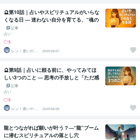
守護霊鑑定
🔮第10話｜占いやスピリチュアルがいらな
くなる日 — 迷わない自分を育てる、“魂の
主導権”を取り戻す
記事
占い
5
レン｜迷いが自
2025/06/27
信に変わる魂の
守護霊鑑定
🔮第9話｜占いに頼る前に、やってみてほ
しい3つのこと ― 思考の手放しと「ただ感
じる」感覚の取り戻し
記事
占い
5
レン｜迷いが自
2025/06/26
信に変わる魂の
守護霊鑑定
龍とつながれば願いが叶う？―“龍”ブーム
に潜むスピリチュアルの落とし穴