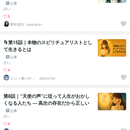
記事
占い
5
野中宣行
2025/06/21
🌀第15話｜本物のスピリチュアリストとし
て生きるとは
記事
占い
4
レン｜迷いが自
2025/07/03
信に変わる魂の
守護霊鑑定
第8話｜“天使の声”に従って人生がおかし
くなる人たち ― 高次の存在だから正しい
とは限らない
記事
占い
4