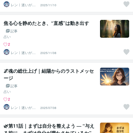
レン｜迷いが自
2025/11/10
信に変わる魂の
守護霊鑑定
焦る心を静めたとき、“直感”は動き出す
記事
占い
2
レン｜迷いが自
2025/11/08
信に変わる魂の
守護霊鑑定
🌌魂の総仕上げ｜結陽からのラストメッセ
ージ
記事
占い
2
レン｜迷いが自
2025/07/08
信に変わる魂の
守護霊鑑定
🌿第11話｜まずは自分を整えよう ― “与え
る前に、まずは自分が満たされているか”