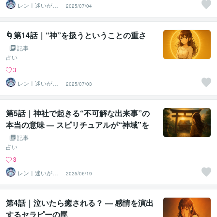
レン｜迷いが自
2025/07/04
信に変わる魂の
守護霊鑑定
🌀第14話｜“神”を扱うということの重さ
記事
占い
3
レン｜迷いが自
2025/07/03
信に変わる魂の
守護霊鑑定
第5話｜神社で起きる“不可解な出来事”の
本当の意味 ― スピリチュアルが“神域”を
壊すとき
記事
占い
3
レン｜迷いが自
2025/06/19
信に変わる魂の
守護霊鑑定
第4話｜泣いたら癒される？ ― 感情を演出
するセラピーの罠