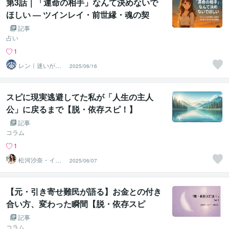
第3話｜「運命の相手」なんて決めないで
ほしい ― ツインレイ・前世縁・魂の契
約…その幻想が人生を奪うとき
記事
占い
1
レン｜迷いが自
2025/06/16
信に変わる魂の
守護霊鑑定
スピに現実逃避してた私が「人生の主人
公」に戻るまで【脱・依存スピ！】
記事
コラム
1
松河沙奈・イン
2025/06/07
スピレーション
タロット
【元・引き寄せ難民が語る】お金との付き
合い方、変わった瞬間【脱・依存スピ
活！】vol.9
記事
コラム