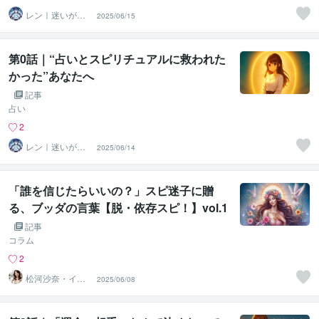
レン｜迷いが自
2025/06/15
信に変わる魂の
守護霊鑑定
第0話｜“占いとスピリチュアルに救われた
かった”あなたへ
記事
占い
2
レン｜迷いが自
2025/06/14
信に変わる魂の
守護霊鑑定
「誰を信じたらいいの？」スピ迷子に贈
る、ブッダの言葉【脱・依存スピ！】vol.1
2
記事
コラム
2
松河沙奈・イン
2025/06/08
スピレーション
タロット