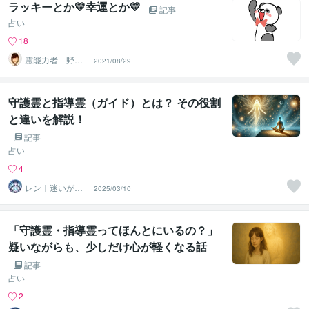
ラッキーとか💛幸運とか💛
記事
占い
18
霊能力者 野神
2021/08/29
董子（とうこ）
守護霊と指導霊（ガイド）とは？ その役割
と違いを解説！
記事
占い
4
レン｜迷いが自
2025/03/10
信に変わる魂の
守護霊鑑定
「守護霊・指導霊ってほんとにいるの？」
疑いながらも、少しだけ心が軽くなる話
第2話
記事
占い
2