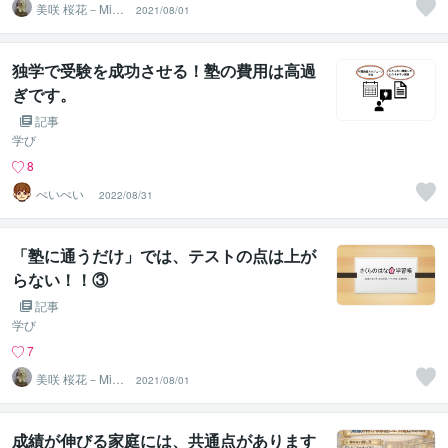
美咲 桜花－Misa
2021/08/01
ki Ohka－
独学で受験を成功させる！塾の費用は高過
ぎです。
記事
学び
8
ぺいぺい_
2022/08/31
「塾に通うだけ」では、テストの点は上が
らない！！③
記事
学び
7
美咲 桜花－Misa
2021/08/01
ki Ohka－
成績が伸びる家庭には、共通点があります