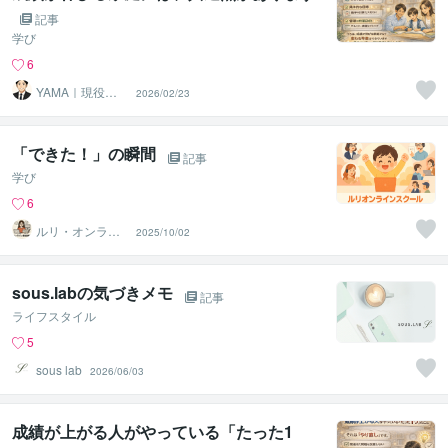
記事
学び
6
YAMA｜現役の
2026/02/23
塾長
「できた！」の瞬間
記事
学び
6
ルリ・オンライ
2025/10/02
ンスクール
sous.labの気づきメモ
記事
ライフスタイル
5
sous lab
2026/06/03
成績が上がる人がやっている「たった1