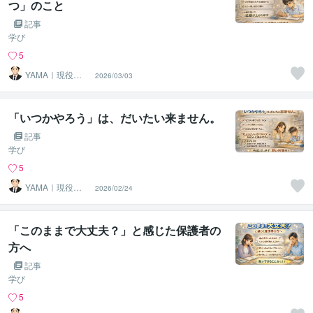
つ」のこと
記事
学び
5
YAMA｜現役の
2026/03/03
塾長
「いつかやろう」は、だいたい来ません。
記事
学び
5
YAMA｜現役の
2026/02/24
塾長
「このままで大丈夫？」と感じた保護者の
方へ
記事
学び
5