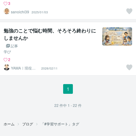
3
sanoichi39
2025/01/03
勉強のことで悩む時間、そろそろ終わりに
しませんか
記事
学び
2
YAMA｜現役の
2026/02/11
塾長
1
22
件中
1 - 22
件
ホーム
ブログ
「#学習サポート」タグ