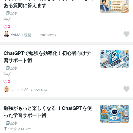
ある質問に答えます
記事
学び
3
YAMA｜現役の
2026/02/09
塾長
ChatGPTで勉強を効率化！初心者向け学
習サポート術
記事
学び
3
sanoichi39
2025/01/14
勉強がもっと楽しくなる ！ChatGPTを使
った学習サポート術
記事
IT・テクノロジー