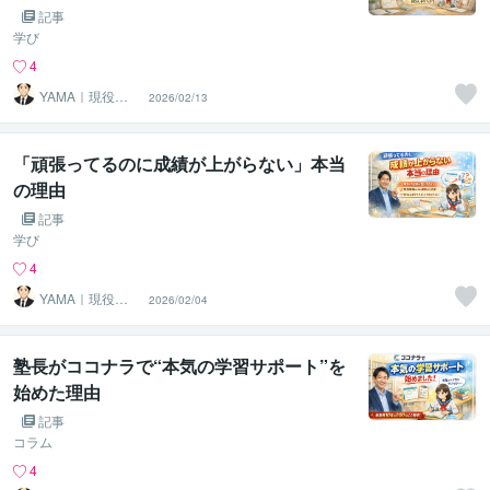
記事
学び
4
YAMA｜現役の
2026/02/13
塾長
「頑張ってるのに成績が上がらない」本当
の理由
記事
学び
4
YAMA｜現役の
2026/02/04
塾長
塾長がココナラで“本気の学習サポート”を
始めた理由
記事
コラム
4