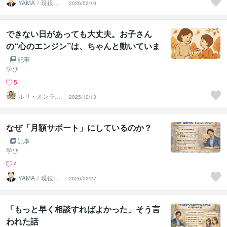
YAMA｜現役の
2026/02/10
塾長
できない日があっても大丈夫。お子さん
の“心のエンジン”は、ちゃんと動いていま
す
記事
学び
5
ルリ・オンライ
2025/10/13
ンスクール
なぜ「月額サポート」にしているのか？
記事
学び
4
YAMA｜現役の
2026/02/27
塾長
「もっと早く相談すればよかった」そう言
われた話