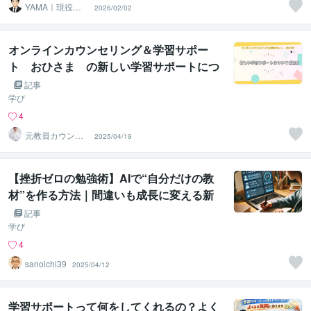
YAMA｜現役の
2026/02/02
塾長
オンラインカウンセリング＆学習サポー
ト おひさま の新しい学習サポートにつ
いてご紹介
記事
学び
4
元教員カウンセ
2025/04/19
ラー遠藤
【挫折ゼロの勉強術】AIで“自分だけの教
材”を作る方法｜間違いも成長に変える新
しい学び方
記事
学び
4
sanoichi39
2025/04/12
学習サポートって何をしてくれるの？よく