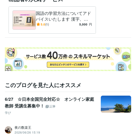
国語の学習方法についてアド
バイスいたします 漢字、文
法、長文読解……国語学習に
5.0
(1)
5,000
円
苦戦中の方へ
このブログを見た人にオススメ
6/27 ☆日本全国完全対応☆ オンライン家庭
教師 受講生募集中！
記事
学び
夜の数楽王
2026/06/26 15:19