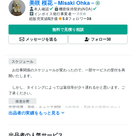
美咲 桜花－Misaki Ohka－
本人確認
機密保持契約(NDA)
インボイス発行事業者
未登録
総販売実績
5
評価
5.0
フォロワー
38
無料で見積り相談
メッセージを送る
フォロー
38
スケジュール
　お仕事関係のスケジュールが変わったので、一部サービスの受付を再
開いたします。

　しかし、タイミングによっては返信等が少々遅れるかと思います。ご
了承ください。
得意分野
学習指導・資格・キャリア相談
小中学生・高校生の学習サポート
出品者の実績をもっと見る
学習
子育て
教育
出品者の人気サービス