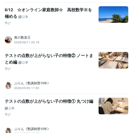
6/12 ☆オンライン家庭教師☆ 高校数学Ⅲを
極める
記事
学び
夜の数楽王
2026/06/11 20:18
テストの点数が上がらない子の特徴② ノートま
とめ編
記事
学び
ぷりん《塾講師歴10年》
2026/05/30 11:03
テストの点数が上がらない子の特徴① 丸つけ編
記事
学び
ぷりん《塾講師歴10年》