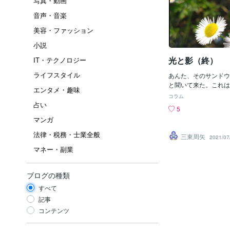
写真・動画
音声・音楽
美容・ファッション
小説
光と影（終）
IT・テクノロジー
ライフスタイル
あんた、そのサンドウ
と聞いて来た。これは
エンタメ・趣味
作った物だと言った。
コラム
そのトーストにウィン
占い
5
んだホットドッグを売
マンガ
り飯は夜釣りの為に持
べてしまって今腹が減
法律・税務・士業全般
三東周矢
2021/07
ウィッチとホットドッ
マネー・副業
ない人の様だがどうで
川は三つ作っていたの
て、無料で良いですよ
ブログの種類
は５００円玉を早川の
て礼を言いながら自分
すべて
た。これはひょとした
記事
商売になるかもしれな
コンテンツ
り人は三度の飯よりも
から一晩中釣りをして