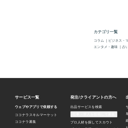
を持って来ているにし
てしまって無い。猛烈
よりも寧ろ早朝だろう
い、うどん、ソバ、パ
きっと飛ぶように売れ
た。善は急げだ。早川
カテゴリ一覧
う残り少ないお金しか
海に車ごと飛び込んで
コラム
｜
ビジネス・
居たのだ。どうにでも
エンタメ・趣味
｜
占
た早川は又、量販店に
鍋やフライパン、調味
理器具、箸、プラスチ
を最低限買い揃えた。
に夜釣りの人達の車が
朝４時頃から調理を始
社宅に居た時に覚えた
宅だった。早川は先ず
作った。出汁は粉末の
シイタケを使い、それ
味を調えた。味見して
しかった。これなら、
が沸いて来た。軽ワゴ