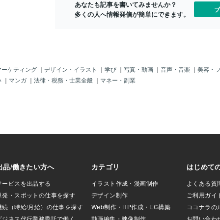
ても夜の内に食べ
あなたも記事を書いてみませんか？
ブ
に腹が減るのは夜
多くの人へ情報発信が簡単にできます。
。そんな時に熱
スタなどが有れば
るだろうと思っ
のポケットにはも
ない。このまま、
死のうかと思って
マーケティング
｜
デザイン・イラスト
｜
学び
｜
写真・動画
｜
音声・音楽
｜
美容・
なれと覚悟を決め
い
｜
マンガ
｜
法律・税務・士業全般
｜
マネー・副業
向かった。今度は
料、水タンク、調
ックどんぶりなど
その翌朝同じよう
停まっている。早
めた。調理の腕は
ものだ。自炊の社
、うどん、ソバを
煮干し、こんぶ、
に薄口しょうゆで
みると、凄く美味
売れると言う確信
ンのドアを全開し