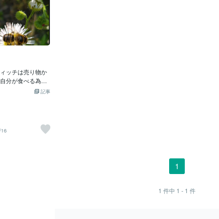
ィッチは売り物か
自分が食べる為に
良かったら一つ、
記事
ナーとレタスを挟
ってくれないか握
って来たが夕べ食
っている。サンド
/16
グの違いなど構わ
も良い問題だ。早
でその一つを取っ
と言った。釣り人
1
手に強引に握らせ
の車に戻って行っ
ら、これで此処で
1
件中
1 - 1
件
いと直感した。釣
釣りが好きだ。だ
も飽きない。夜食