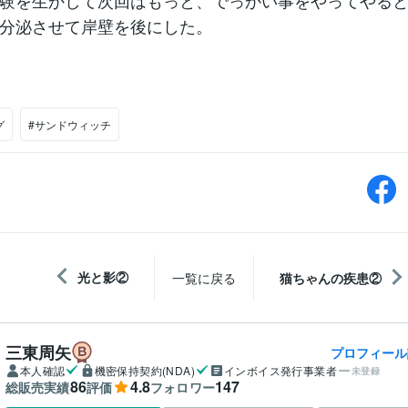
験を生かして次回はもっと、でっかい事をやってやる
分泌させて岸壁を後にした。
グ
#サンドウィッチ
光と影②
一覧に戻る
猫ちゃんの疾患②
三東周矢
プロフィール
本人確認
機密保持契約(NDA)
インボイス発行事業者
未登録
86
4.8
147
総販売実績
評価
フォロワー