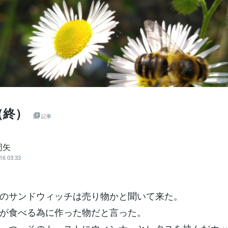
（終）
記事
周矢
16 03:33
のサンドウィッチは売り物かと聞いて来た。
が食べる為に作った物だと言った。