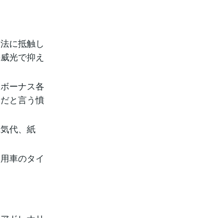
務法に抵触し
の威光で抑え
とボーナス各
んだと言う憤
電気代、紙
公用車のタイ