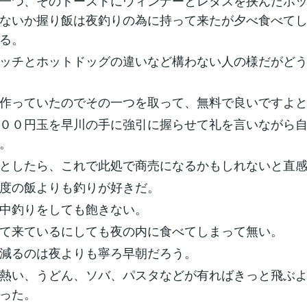
一つ、そのトーストにウィンナーとレタスを挟んだホ
ないか握り飯は夜釣りの為に持って来たが夕べ食べて
る。
ッチとホットドッグの違いなど構わない人の様だがど
作っていたのでその一つを取って、無料で良いですよ
００円玉を早川の手に強引に握らせて礼を言いながら
。
としたら、これで此処で商売になるかもしれないと直
度の飯よりも釣りが好きだ。
中釣りをしても飽きない。
て来ているにしても夜の内に食べてしまって無い。
減るのは夜よりも寧ろ早朝だろう。
熱い、うどん、ソバ、パスタなどが有ればきっと飛ぶ
った。