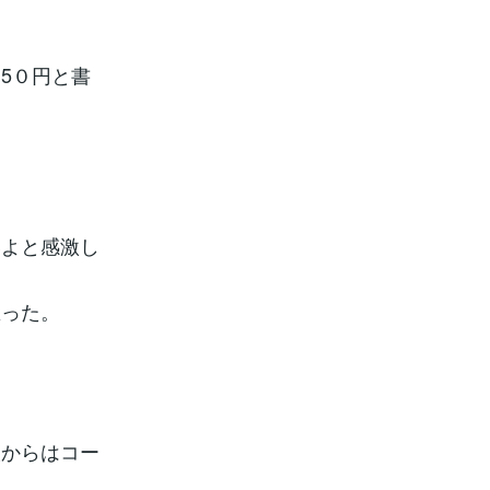
5０円と書
いよと感激し
思った。
人からはコー