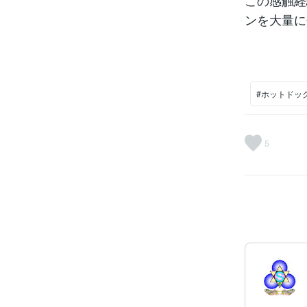
この感触経
ンを大量に
#ホットドッ
5