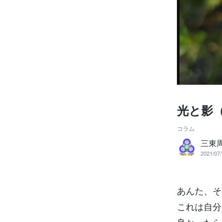
光と影
コラム
三東
2021/07/
あんた、そ
これは自分