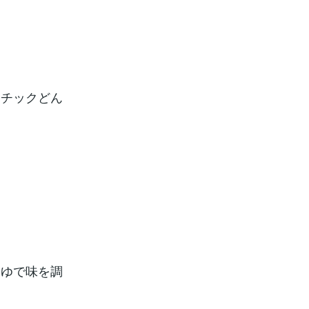
スチックどん
うゆで味を調