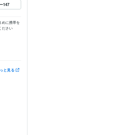
ー
147
まめに携帯を
さい

っと見る