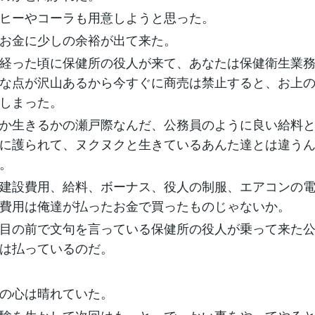
ヒーやコーラも用意しようと思った。
お金に少しの余裕が出て来た。
経った頃に保健所の役人が来て、あなたは保健衛生業
な点が沢山あるから今すぐに商売は禁止すると、お上
しまった。
か生きるかの瀬戸際なんだ、公務員のように良い給料
に護られて、ヌクヌクと生きているあんた達とは違う
。
建設費用、給料、ボーナス、役人の制服、エアコンの
費用は俺達が払ったお金で買ったものじゃないか。
目の前で文句を言っている保健所の役人が乗って来た
は払っているのだ。
の心は晴れていた。