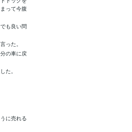
ットドッグを
しまって今腹
うでも良い問
と言った。
自分の車に戻
感した。
ように売れる