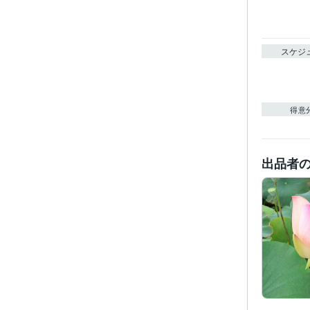
スケジ
得意
出品者