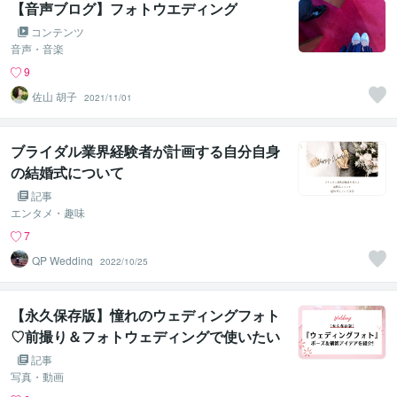
【音声ブログ】フォトウエディング
コンテンツ
音声・音楽
9
佐山 胡子
2021/11/01
ブライダル業界経験者が計画する自分自身
の結婚式について
記事
エンタメ・趣味
7
QP Wedding
2022/10/25
【永久保存版】憧れのウェディングフォト
♡前撮り＆フォトウェディングで使いたい
ポーズ集！
記事
写真・動画