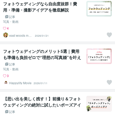
フォトウェディングなら自由度抜群！費
用・準備・撮影アイデアを徹底解説
記事
写真・動画
4
east woods movi
2026/01/21
e
フォトウェディングのメリット5選｜費用
も準備も負担ゼロで“理想の写真婚”を叶え
よう
記事
写真・動画
3
Happylity Movie
2026/01/11
【思い出を美しく残す！】前撮り＆フォト
ウェディングの絶対に試したいポーズアイ
デア
記事