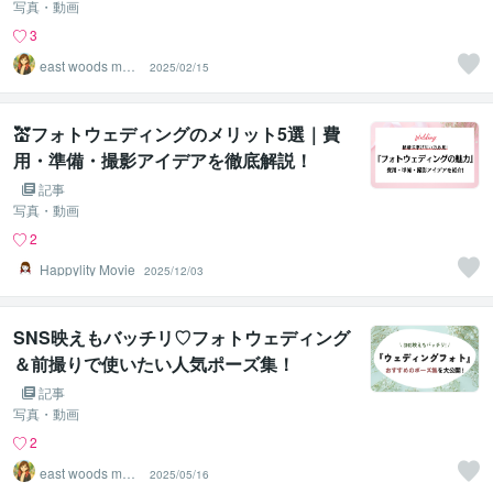
写真・動画
3
east woods movi
2025/02/15
e
💒フォトウェディングのメリット5選｜費
用・準備・撮影アイデアを徹底解説！
記事
写真・動画
2
Happylity Movie
2025/12/03
SNS映えもバッチリ♡フォトウェディング
＆前撮りで使いたい人気ポーズ集！
記事
写真・動画
2
east woods movi
2025/05/16
e