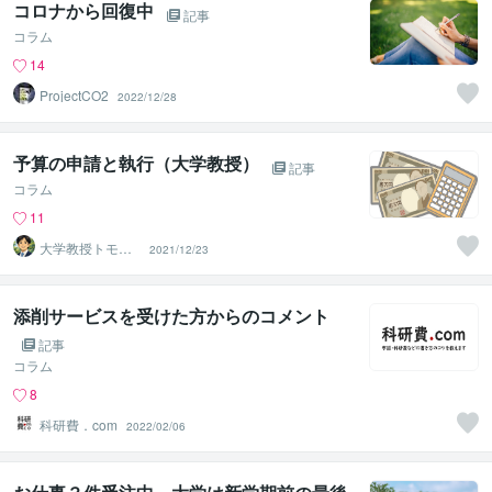
コロナから回復中
記事
コラム
14
ProjectCO2
2022/12/28
予算の申請と執行（大学教授）
記事
コラム
11
大学教授トモ｜
2021/12/23
元東大教員
添削サービスを受けた方からのコメント
記事
コラム
8
科研費．com
2022/02/06