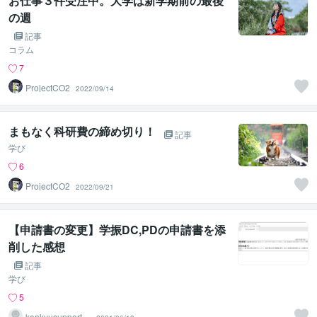
お仕事３件受注中。大学は新学期前の最後
の週
記事
コラム
7
ProjectCO2
2022/09/14
まもなく科研費の締め切り！
記事
学び
6
ProjectCO2
2022/09/21
【申請書の変更】学振DC,PDの申請書を添
削した感想
記事
学び
5
kenkyusupport3