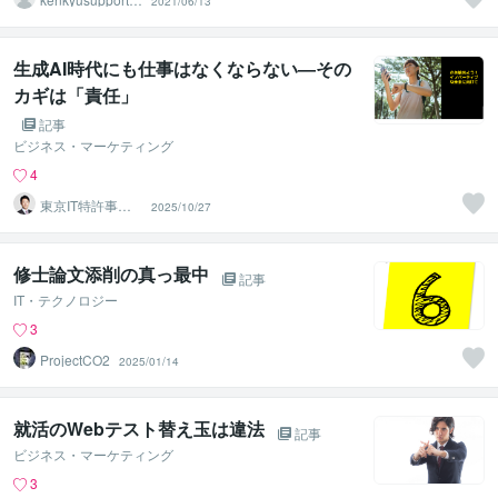
2021/06/13
21
生成AI時代にも仕事はなくならない―その
カギは「責任」
記事
ビジネス・マーケティング
4
東京IT特許事務
2025/10/27
所_Isayama
修士論文添削の真っ最中
記事
IT・テクノロジー
3
ProjectCO2
2025/01/14
就活のWebテスト替え玉は違法
記事
ビジネス・マーケティング
3