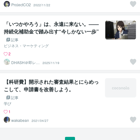
ProjectCO2
2022/11/22
「いつかやろう」は、永遠に来ない。——
持続化補助金で踏み出す“今しかない一歩”
記事
ビジネス・マーケティング
2
DHASH＠即レ
2025/11/19
ス
【科研費】開示された審査結果とにらめっ
こして、申請書を改善しよう。
記事
学び
1
wakabean
2021/04/27