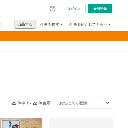
22 件中 1 - 22 件表示