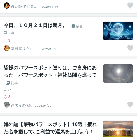
占い師 でびるえ
2025/11/15
る
今日、１０月２１日は新月。
記事
コラム
3
霊感霊視タロッ
2025/10/21
ト占い師★赤狐
楼
皆様のパワースポット巡りは、ご自身にあ
った パワースポット・神社仏閣を巡って
いますか？
記事
占い
3
愚者≒道化師
2025/04/29
海外編【最強パワースポット】10選｜疲れ
た心を癒して､ご利益で運気を上げよう！