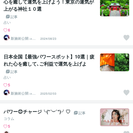
心を癒して運気を上げよう！東京の運気が
上がる神社１０選
記事
占い
6
新施術公開→≪
2024/08/23
相手意識強制変
化≫◆星桜龍
日本全国【最強パワースポット】10選｜疲
れた心を癒して､ご利益で運気を上げよ
う！
記事
占い
5
新施術公開→≪
2025/02/03
相手意識強制変
化≫◆星桜龍
パワー😊チャージ╰(*´︶`*)╯♡
記事
コラム
5