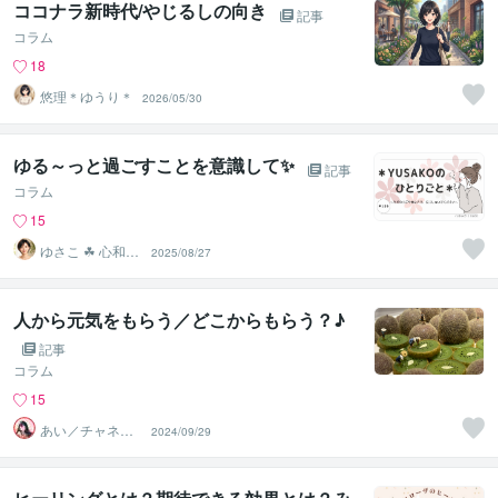
ココナラ新時代/やじるしの向き
記事
コラム
18
悠理＊ゆうり＊
2026/05/30
ゆる～っと過ごすことを意識して✨
記事
コラム
15
ゆさこ ☘ 心和ら
2025/08/27
ぐ拠り所
人から元気をもらう／どこからもらう？♪
記事
コラム
15
あい／チャネリ
2024/09/29
ングアート✨夏S
ALE