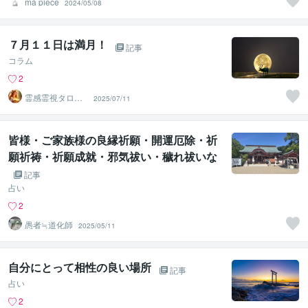
ma piece
2024/05/08
７月１１日は満月！
記事
コラム
2
霊感霊視タロッ
2025/07/11
ト占い師★赤狐
楼
皆様・ご家族様の良縁祈願・開運厄除・祈
願祈祷・祈願成就・邪気祓い・穢れ祓いな
どにご利用ください。祝詞・言霊の悪用は
記事
決してしないで下さい。お願いします
占い
2
愚者≒道化師
2025/05/11
自分にとって相性の良い場所
記事
占い
2