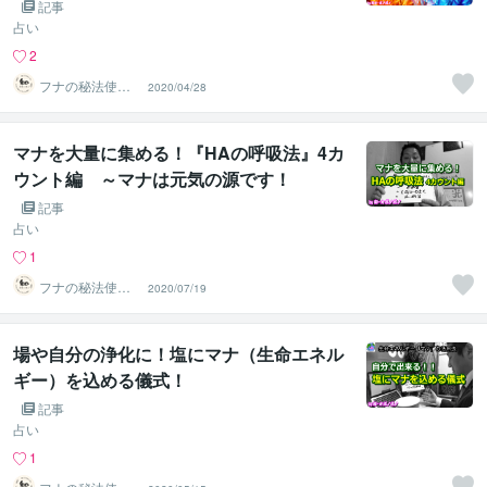
神様とみつのパワーで願いを叶えてくださ
記事
い！
占い
2
フナの秘法使い
2020/04/28
みつ
マナを大量に集める！『HAの呼吸法』4カ
ウント編 ～マナは元気の源です！
記事
占い
1
フナの秘法使い
2020/07/19
みつ
場や自分の浄化に！塩にマナ（生命エネル
ギー）を込める儀式！
記事
占い
1