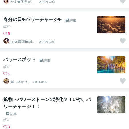
かよ❤️明日が少
2024/07/03
し楽しみになる
場所
春分の日✨パワーチャージ✨
記事
占い
5
Love魔術healer
2024/03/20
❤︎ソフィア
パワースポット
記事
占い
4
縁（ゆかり）
2024/06/01
鉱物・パワーストーンの浄化？！いや、パ
ワーチャージ！！
記事
占い
3