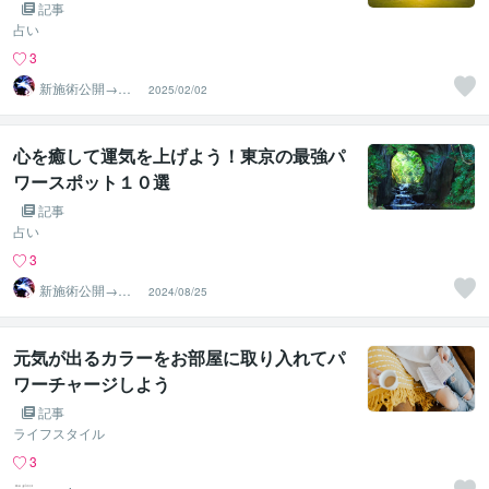
記事
占い
3
新施術公開→≪
2025/02/02
相手意識強制変
化≫◆星桜龍
心を癒して運気を上げよう！東京の最強パ
ワースポット１０選
記事
占い
3
新施術公開→≪
2024/08/25
相手意識強制変
化≫◆星桜龍
元気が出るカラーをお部屋に取り入れてパ
ワーチャージしよう
記事
ライフスタイル
3