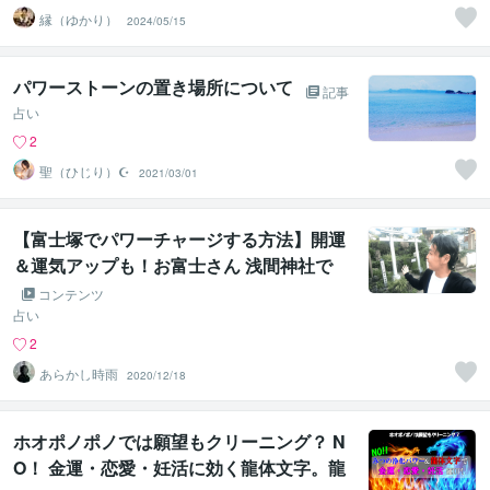
縁（ゆかり）
2024/05/15
パワーストーンの置き場所について
記事
占い
2
聖（ひじり）☪️
2021/03/01
【富士塚でパワーチャージする方法】開運
＆運気アップも！お富士さん 浅間神社で
お塚登り
コンテンツ
占い
2
あらかし時雨
2020/12/18
ホオポノポノでは願望もクリーニング？ N
O！ 金運・恋愛・妊活に効く龍体文字。龍