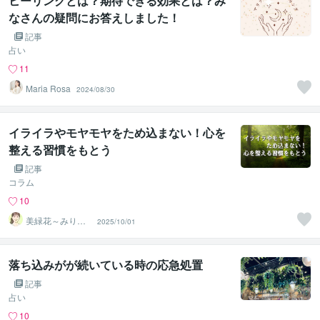
ヒーリングとは？期待できる効果とは？み
なさんの疑問にお答えしました！
記事
占い
11
Maria Rosa
2024/08/30
イライラやモヤモヤをため込まない！心を
整える習慣をもとう
記事
コラム
10
美緑花～みりか
2025/10/01
～☘️癒しと安心
の拠り所
落ち込みがが続いている時の応急処置
記事
占い
10