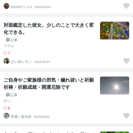
cocoroココロ
2023/03/23
対面鑑定した彼女。少しのことで大きく変
化できる。
記事
コラム
7
占い師レモン
2022/02/07
ご自身やご家族様の邪気・穢れ祓いと祈願
祈祷・祈願成就・開運厄除です
記事
占い
6
愚者≒道化師
2025/05/22