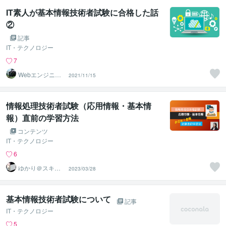
IT素人が基本情報技術者試験に合格した話
②
記事
IT・テクノロジー
7
Webエンジニア
2021/11/15
歴5年＠木崎おり
ゅう
情報処理技術者試験（応用情報・基本情
報）直前の学習方法
コンテンツ
IT・テクノロジー
6
ゆかり＠スキル
2023/03/28
アップアドバイ
ザー
基本情報技術者試験について
記事
IT・テクノロジー
5