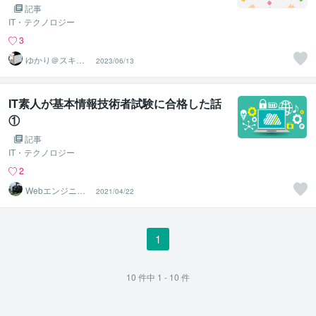
記事
IT・テクノロジー
3
ゆかり＠スキル
2023/06/13
アップアドバイ
ザー
IT素人が基本情報技術者試験に合格した話
①
記事
IT・テクノロジー
2
Webエンジニア
2021/04/22
歴5年＠木崎おり
ゅう
1
10
件中
1 - 10
件