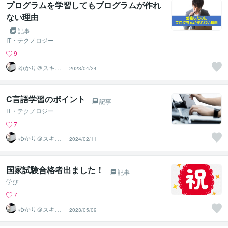
プログラムを学習してもプログラムが作れ
ない理由
記事
IT・テクノロジー
9
ゆかり＠スキル
2023/04/24
アップアドバイ
ザー
C言語学習のポイント
記事
IT・テクノロジー
7
ゆかり＠スキル
2024/02/11
アップアドバイ
ザー
国家試験合格者出ました！
記事
学び
7
ゆかり＠スキル
2023/05/09
アップアドバイ
ザー