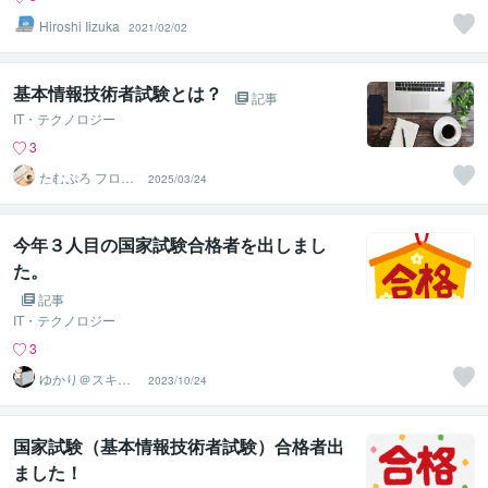
Hiroshi Iizuka
2021/02/02
基本情報技術者試験とは？
記事
IT・テクノロジー
3
たむぷろ フロン
2025/03/24
トエンジニア
今年３人目の国家試験合格者を出しまし
た。
記事
IT・テクノロジー
3
ゆかり＠スキル
2023/10/24
アップアドバイ
ザー
国家試験（基本情報技術者試験）合格者出
ました！