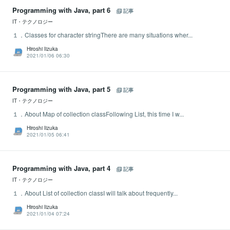
Programming with Java, part 6
記事
IT・テクノロジー
１．Classes for character stringThere are many situations wher...
Hiroshi Iizuka
2021/01/06 06:30
Programming with Java, part 5
記事
IT・テクノロジー
１．About Map of collection classFollowing List, this time I w...
Hiroshi Iizuka
2021/01/05 06:41
Programming with Java, part 4
記事
IT・テクノロジー
１．About List of collection classI will talk about frequently...
Hiroshi Iizuka
2021/01/04 07:24