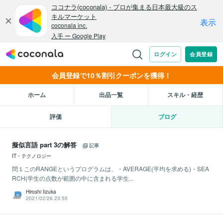
会員登録で10％割引クーポンを獲得！
ホーム
出品一覧
スキル・経歴
評価
ブログ
擬似言語 part 3の解答
記事
IT・テクノロジー
問１このRANGEというプログラムは、・AVERAGE(平均を求める)・SEA
RCH(学生の点数が範囲の中に含まれる学生...
Hiroshi Iizuka
2021/02/26 23:55