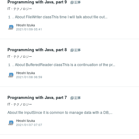
Programming with Java, part 9
記事
IT・テクノロジー
１．About FileWriter classThis time I will talk about file out...
Hiroshi Iizuka
2021/01/09 05:41
Programming with Java, part 8
記事
IT・テクノロジー
１．About BufferedReader classThis is a continuation of the pr...
Hiroshi Iizuka
2021/01/08 06:59
Programming with Java, part 7
記事
IT・テクノロジー
About file inputSince it is common to manage data with a DB,...
Hiroshi Iizuka
2021/01/07 07:07