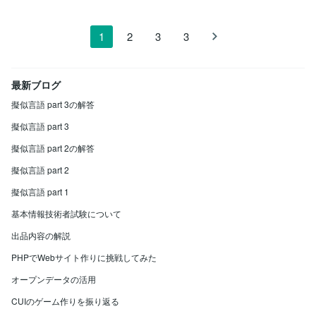
1
2
3
3
最新ブログ
擬似言語 part 3の解答
擬似言語 part 3
擬似言語 part 2の解答
擬似言語 part 2
擬似言語 part 1
基本情報技術者試験について
出品内容の解説
PHPでWebサイト作りに挑戦してみた
オープンデータの活用
CUIのゲーム作りを振り返る