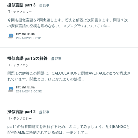
擬似言語 part 3
記事
IT・テクノロジー
今回も擬似言語を2問出題します。答えと解説は次回書きます。問題１次
の擬似言語の空欄を埋めなさい。＜プログラムについて＞学...
Hiroshi Iizuka
2021/02/20 03:01
擬似言語 part 2の解答
記事
IT・テクノロジー
問題１の解答この問題は、CALCULATIONと関数AVERAGEの2つで構成さ
れています。関数とは、ひとかたまりの処理...
Hiroshi Iizuka
2021/02/13 00:52
擬似言語 part 2
記事
IT・テクノロジー
part 1の解答問題文を理解するため、図にしてみましょう。配列BANGOと
配列NAMEに格納されている値は、一例として...