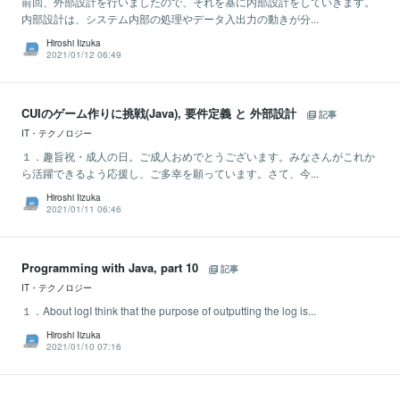
前回、外部設計を行いましたので、それを基に内部設計をしていきます。
内部設計は、システム内部の処理やデータ入出力の動きが分...
Hiroshi Iizuka
2021/01/12 06:49
CUIのゲーム作りに挑戦(Java), 要件定義 と 外部設計
記事
IT・テクノロジー
１．趣旨祝・成人の日。ご成人おめでとうございます。みなさんがこれか
ら活躍できるよう応援し、ご多幸を願っています。さて、今...
Hiroshi Iizuka
2021/01/11 06:46
Programming with Java, part 10
記事
IT・テクノロジー
１．About logI think that the purpose of outputting the log is...
Hiroshi Iizuka
2021/01/10 07:16