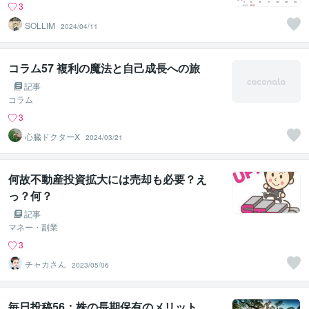
3
SOLLIM
2024/04/11
コラム57 複利の魔法と自己成長への旅
記事
コラム
3
心臓ドクターX
2024/03/21
何故不動産投資拡大には売却も必要？え
っ？何？
記事
マネー・副業
3
チャカさん
2023/05/06
毎日投稿56：株の長期保有のメリット