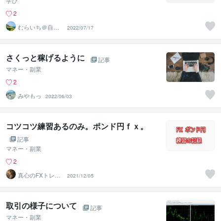
学び
2
むらいち＠自己
2022/07/17
啓発ライター
さくっと稼げるように
記事
マネー・副業
2
みやもっ
2022/06/03
コツコツ練習あるのみ。ポンド円ｆｘ。
記事
マネー・副業
2
真心のFXトレー
2021/12/05
ダー ポポ
取引の様子について
記事
マネー・副業