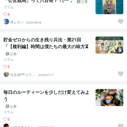
「公営競馬」って八百長？！(^^；
記事
コラム
6
李レオン
2023/08/08
貯金ゼロからの生き残り兵法・第21回
「【複利編】時間は僕たちの最大の味方⏳
最初はカメの歩みでも、後半に大化けする
記事
仕組み⚔️」
コラム
5
社会派FPコウダ
2026/07/17
イ｜資産を守り
心を楽に
毎日のルーティーンを少しだけ変えてみよ
う
記事
コラム
5
カズ＠生きづら