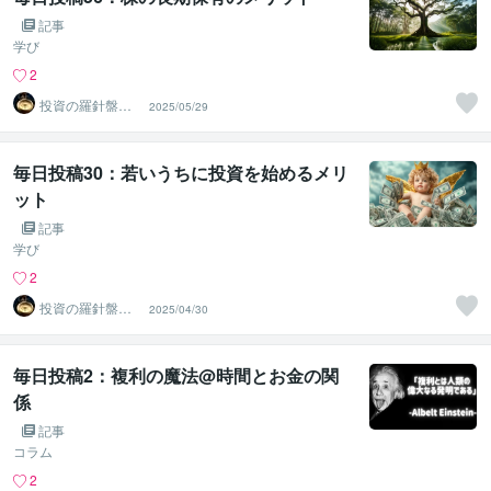
記事
学び
2
投資の羅針盤＠F
2025/05/29
IRE案内人
毎日投稿30：若いうちに投資を始めるメリ
ット
記事
学び
2
投資の羅針盤＠F
2025/04/30
IRE案内人
毎日投稿2：複利の魔法@時間とお金の関
係
記事
コラム
2