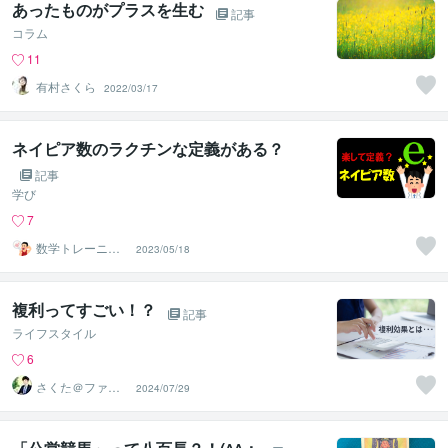
あったものがプラスを生む
記事
コラム
11
有村さくら
2022/03/17
ネイピア数のラクチンな定義がある？
記事
学び
7
数学トレーニ
2023/05/18
ー・ワタナベ
複利ってすごい！？
記事
ライフスタイル
6
さくた＠ファイ
2024/07/29
ナンシャルプラ
ンナー