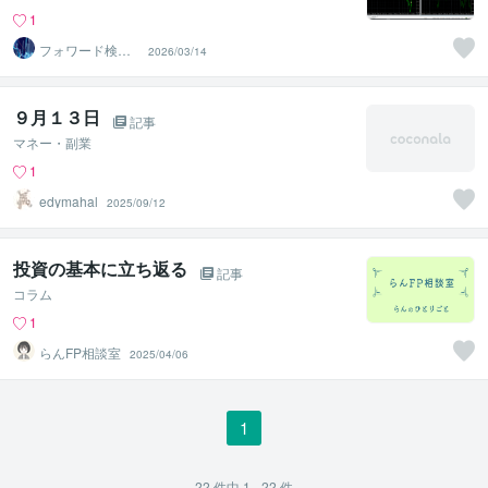
1
フォワード検証
2026/03/14
部
９月１３日
記事
マネー・副業
1
edymahal
2025/09/12
投資の基本に立ち返る
記事
コラム
1
らんFP相談室
2025/04/06
1
22
件中
1 - 22
件