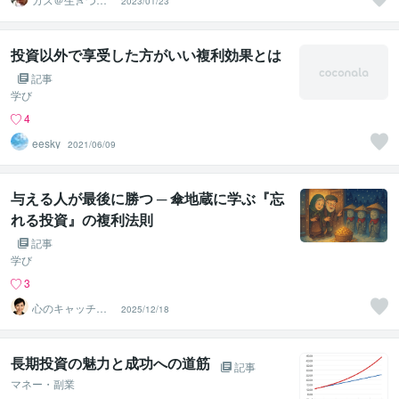
2023/01/23
い人のカウンセ
ラー
投資以外で享受した方がいい複利効果とは
記事
学び
4
eesky
2021/06/09
与える人が最後に勝つ ─ 傘地蔵に学ぶ『忘
れる投資』の複利法則
記事
学び
3
心のキャッチボ
2025/12/18
ール・ セラピス
ト まどか
長期投資の魅力と成功への道筋
記事
マネー・副業