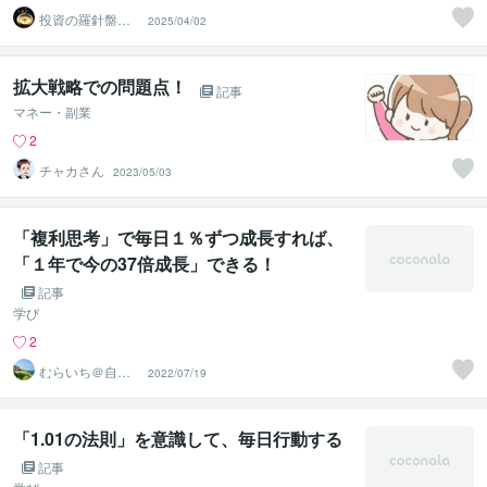
投資の羅針盤＠F
2025/04/02
IRE案内人
拡大戦略での問題点！
記事
マネー・副業
2
チャカさん
2023/05/03
「複利思考」で毎日１％ずつ成長すれば、
「１年で今の37倍成長」できる！
記事
学び
2
むらいち＠自己
2022/07/19
啓発ライター
「1.01の法則」を意識して、毎日行動する
記事