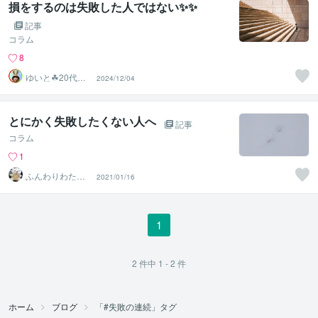
損をするのは失敗した人ではない✨✨
記事
コラム
8
ゆいと☘20代✨
2024/12/04
あなたの心の拠
り所✨☘️
とにかく失敗したくない人へ
記事
コラム
1
ふんわりわたあ
2021/01/16
め
1
2
件中
1 - 2
件
ホーム
ブログ
「#失敗の連続」タグ