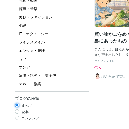
写真・動画
音声・音楽
美容・ファッション
小説
買い物かごをめ
IT・テクノロジー
裏にあったもの
ライフスタイル
動」の奥にある
こんにちは、ほんわか
エンタメ・趣味
きな声を出したり、泣
占い
りの目が気になること
ライフスタイル
先日、孫たちと買い物
マンガ
5
んな出来事がありまし
法律・税務・士業全般
動だけではわからない
ほんわか 子育て
相談
には、その子なりの理
マネー・副業
見すると困った行動に
には言葉にできない思
ちが隠れていることが
ブログの種類
出来事を通して、改め
すべて
じました。 買い物中
品物を入れたい」と言
記事
3人で順番に品物を入
コンテンツ
た。 ところが、その
の中の品物の位置や倒