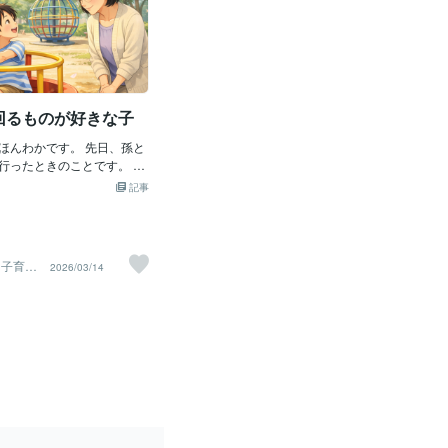
回るものが好きな子
ほんわかです。 先日、孫と
行ったときのことです。 子
には、 くるくる回るものが
記事
います。 たとえば、 ・扇風
じっと見ている ・車のタイ
見るのが好き ・自分でくる
公園の回る遊具が大好き 大人
て
2026/03/14
 「どうしてそんなに回る
思議に思うこともあります。
にとっては 心が落ち着く時
ます。 回る動きは、同じリ
す。 その一定の動きを見て
する子もいます。 また、自
回ることで 体の感覚を感じ
もいます。 回るのが好きな
 たくさん回っても、あまり
子もいると言われていま