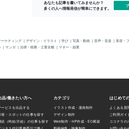
す。 体のバ
あなたも記事を書いてみませんか？
きれいに入れたい」
急に歌い出します。遊びに夢中なときも
ブ
り方が、 子
多くの人へ情報発信が簡単にできます。
ている品物を直し
同じで、音が聞こえた瞬間に反応して、
あるからです
と今度は、 「自分が
口ずさみはじめることもあります。急に
思う行動も、
くない」 という別
歌い出すので、「何だろう」と思って、
覚だったりし
ってしまいまし
私も耳を澄ませてみると、音が聞こえて
大切にしなが
ぞれの思い 大人か
きます。うちの場合、きっとその子の特
きたいですね
に思えるかもしれ
性として、すっと音が聞こえてくるのだ
り、ありがと
たちにとっては、と
ろうと思います。子どもの中ではこんな
マーケティング
｜
デザイン・イラスト
｜
学び
｜
写真・動画
｜
音声・音楽
｜
美容・
。 自分で入れたこ
気持ち「聞こえた」「この音、知ってい
い
｜
マンガ
｜
法律・税務・士業全般
｜
マネー・副業
 きれいに整えたか
る」「歌いたい」そんな気持ちが自然に
違っていません。 た
あふれて、体や声に出ているだけなのだ
気持ちが重なって
と思います。気づく力と表現する力が合
葉にできない苦しさ
わさっている状態とも言えます。「集中
、自分の気持ちを
していないの？」と思ったときに「集中
手です。 どうして
力がないのかな」と心配になることもあ
なのか。 頭の中には
りますよね。でも実は逆で、感じ取る力
にできません。 そ
がとても豊かです。ひとつに絞る集中で
大きく感情があふ
はなく、いろいろな情報を同時に受け取
気持ちの切り替えも
る、広がりのある集中とも言えます。歌
で関わりました
い出すその姿は、音を感じる力と表現力
ことができません
が育っている証です。保護者のみなさん
へ「えっ」と思う場面も、見方を変える
とその子の素敵な力が見えてきます