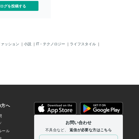
ランスを感じる感覚の受け取
ログを投稿する
どもによって少し違うことが
。 大人から見ると不思議に
 その子にとっては大切な感
ます。 その子の「好き」を
ら、 あたたかく見守ってい
。 最後まで読んでくださ
うございました。
ファッション
｜
小説
｜
IT・テクノロジー
｜
ライフスタイル
｜