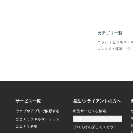
めました。 「もっと
そんな思いから、入っ
始めたのです。 する
入れたものを触られた
の孫の気持ちとぶつか
た。 子どもたちそれ
カテゴリ一覧
ら見ると、小さなこと
ません。 でも子ども
コラム
｜
ビジネス・
ても大切なことでした
エンタメ・趣味
｜
占
とがうれしかった子。
った子。 どちらも間
だ、それぞれの大切な
しまったのです。 言
きれいに入れたい孫は
言葉で伝えることが苦
ほしいのか。 何が嫌
あるのに、うまく言葉
の結果、奇声をあげ、
れてしまいました。 
難しく、あの手この手
が、なかなか落ち着く
でした。