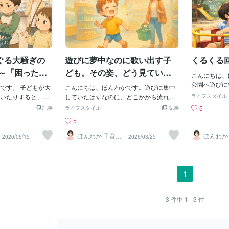
ぐる大騒ぎの
遊びに夢中なのに歌い出す子
くるくる
 ～「困った行
ども。その姿、どう見ていま
こんにちは、
気持ち～
すか？
公園へ遊びに
です。 子どもが大
こんにちは、ほんわかです。遊びに集中
どもたちの中
いたりすると、周
していたはずなのに、どこかから流れて
ライフスタイル
大好きな子も
がありますよね。
きた音に反応して、急に歌い出す。「よ
5
記事
ライフスタイル
記事
機が回るのを
に行った時も、そ
く聞こえるね」と思ったこと、ありませ
5
ヤが回るのを
た。 見えている行
んか。それは「集中していない」のでは
くる回る ・
こと 子どもの行動
なく、音を感じ取る力が豊かなサインで
ほんわか 子育て
ほんわか 子育
2026/06/15
2026/03/25
から見ると、
相談
相談
由があります。 一
す。音に気づく力目の前の遊びだけでな
の？」と 不
見えても、その奥
く、周りから入ってくる音や雰囲気にも
でも、その子
いや伝えたい気持
気づくことがあります。特に音に敏感な
間だったりし
あります。 今回の
場合は、小さな音やリズムの変化にも気
1
ズムで続きま
てそんなことを感
づきやすいです。遊びに夢中に見えてい
いると、安心
、孫たちが「かごに
ても、耳ではしっかり音をキャッチして
分でくるくる
いました。 そこで
いることもあります。我が家でのこんな
3
件中
1 - 3
件
て落ち着く子
れることにしまし
場面我が家でも、こんなことがありま
子の中には、
うちの一人が、かご
す。買い物中に、お店のBGMが流れてく
目が回らない
れ方が気になり始
ると、それまで普通に歩いていたのに、