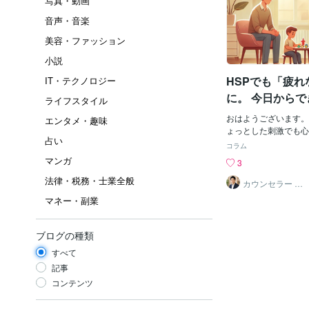
写真・動画
音声・音楽
美容・ファッション
小説
HSPでも「疲れ
IT・テクノロジー
に。 今日から
ライフスタイル
き方のコツ
おはようございます。
エンタメ・趣味
ょっとした刺激でも心
占い
ですよね。HSPの方
コラム
きられるヒントを、今
マンガ
3
した。１ HSPの「
法律・税務・士業全般
ではないHSP（Highly Se
カウンセラー ゆ
うすけ
n）は、刺激に敏感で
マネー・副業
イプの人のことです。
「気にしすぎ」ではあ
に“脳の仕組み”がそ
ブログの種類
人の気持ちに敏感で、
すべて
づき、丁寧に物事と向
本来、とても価値のあ
記事
だ、刺激を受け取りす
コンテンツ
に疲れてしまう。その
がラクに生きるポイン