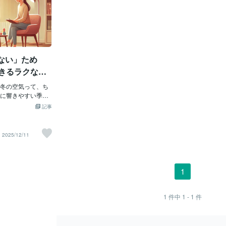
ない」ため
できるラクな生
冬の空気って、ち
に響きやすい季節
が少しでも気楽に生
記事
日はまとめてみま
疲れやすさ」は欠点
nsitive Perso
2025/12/11
、情報処理が深いタ
決して「弱い」
りません。科学的
うなっているだけ。
1
小さな違和感に気
き合える。これは
る特性です。た
1
件中
1 - 1
件
ぎると、心がすぐ
「疲れ」対策こそ
トです。２ まず