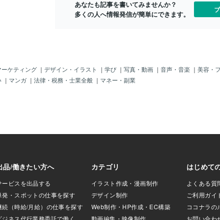
あなたも記事を書いてみませんか？
とから始めるHSP
ブ
多くの人へ情報発信が簡単にできます。
す”ほうが効果的で
を避ける・苦手な
める・仕事で完璧
集をしすぎないこ
りません。自分の特
整」しているだけ
負荷を低くするこ
マーケティング
｜
デザイン・イラスト
｜
学び
｜
写真・動画
｜
音声・音楽
｜
美容・
アとされています。
い
｜
マンガ
｜
法律・税務・士業全般
｜
マネー・副業
は自然と発揮され
を引くと驚くほど
感力が高いため、他
が混ざりやすい傾
こそ必要なの
ウンダリー）”。・
やめる・頼まれご
ない・「今は無
・疲れたら早めに
界線が、「自分ら
係の疲れを大幅に
引くことは冷たい
と相手を大切