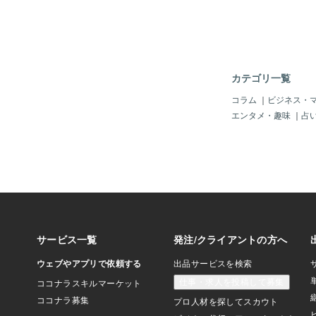
「刺激量を減らす」こ
は“頑張る”より“減ら
す。・音のあるカフェ
人との距離を少しゆる
を目指さない・情報収
れらは“逃げ”ではあ
カテゴリ一覧
性に合わせて「環境調
です。心理学でも、“
コラム
｜
ビジネス・
と”は重要なセルフケ
エンタメ・趣味
｜
占
刺激を減らせば、能力
ます。３ 「境界線」
ラクになるHSPは共
人の感情と自分の感情
向があります。だから
が、“心の境界線（バ
相手の機嫌を取るのを
とをその場で引き受け
理」と言う練習をする
帰るこうした小さな境
しさ」を守り、人間関
減らします。境界線を
ことではなく、“自分