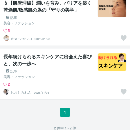
💧【肌管理編】潤いを育み、バリアを築く
乾燥肌/敏感肌の為の「守りの美学」
記事
美容・ファッション
5
쇼코 ショウコ
2026/01/28
長年続けられるスキンケアに出会えた喜び
と、次の一歩へ
記事
美容・ファッション
2
おおしろれん
2025/11/06
1
2
件中
1 - 2
件