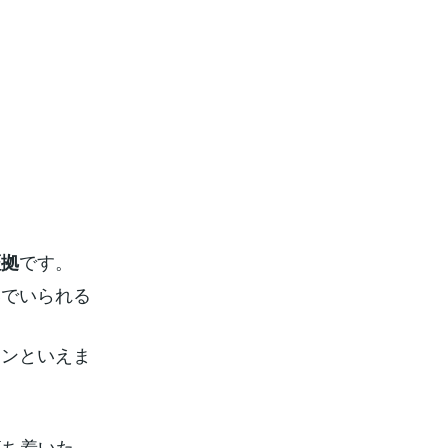
です。
証拠
いでいられる
インといえま
落ち着いた