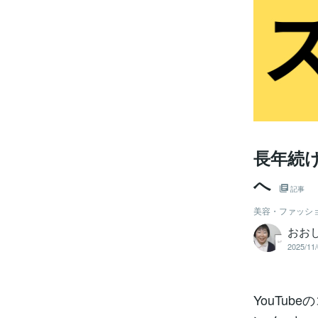
長年続
へ
記事
美容・ファッシ
おお
2025/11/
YouTu