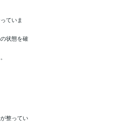
行っていま
肌の状態を確
い。
備が整ってい
。