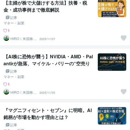
【主婦が株で大儲けする方法】扶養・税
金・成功事例まで徹底解説
記事
マネー・副業
1
HIRO｜米国株×
2025/11/07
兼業トレーダー
【AI株に恐怖が襲う】NVIDIA・AMD・Pal
antirが急落、マイケル・バリーの“空売り
宣言”が市場に衝撃
記事
マネー・副業
1
HIRO｜米国株×
2025/11/05
兼業トレーダー
『マグニフィセント・セブン』に明暗。AI
銘柄が市場を動かす理由とは？
記事