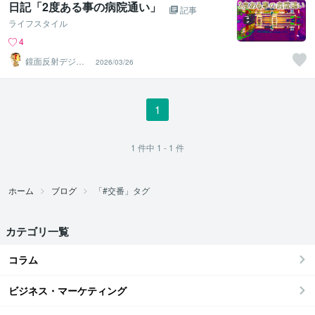
日記「2度ある事の病院通い」
記事
ライフスタイル
4
鏡面反射デジタ
2026/03/26
ルアート製作所
（鈴木穣）
1
1
件中
1 - 1
件
ホーム
ブログ
「#交番」タグ
カテゴリ一覧
コラム
ビジネス・マーケティング