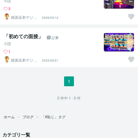
小説
3
鏡面反射デジタ
2026/02/12
ルアート製作所
（鈴木穣）
「初めての面接」
記事
小説
1
鏡面反射デジタ
2025/09/21
ルアート製作所
（鈴木穣）
1
5
件中
1 - 5
件
ホーム
ブログ
「#恥じ」タグ
カテゴリ一覧