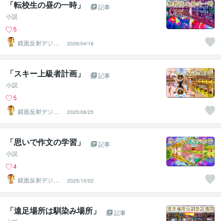
「転校生の昼の一時」
記事
小説
5
鏡面反射デジタ
2026/04/16
ルアート製作所
（鈴木穣）
「スキー上級者計画」
記事
小説
5
鏡面反射デジタ
2025/08/25
ルアート製作所
（鈴木穣）
「思いで作文の学習」
記事
小説
4
鏡面反射デジタ
2025/10/02
ルアート製作所
（鈴木穣）
「遠足場所は馴染み場所」
記事