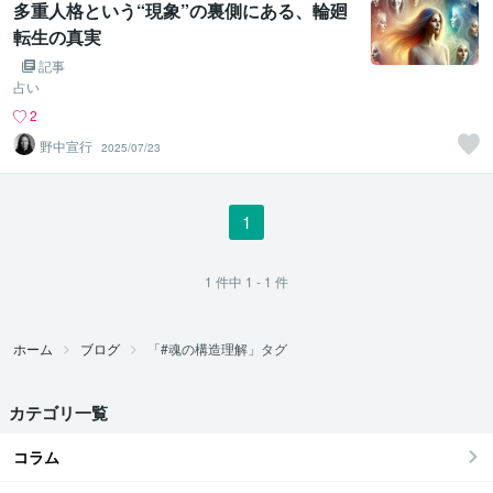
多重人格という“現象”の裏側にある、輪廻
転生の真実
記事
占い
2
野中宣行
2025/07/23
1
1
件中
1 - 1
件
ホーム
ブログ
「#魂の構造理解」タグ
カテゴリ一覧
コラム