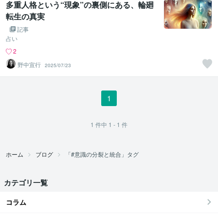
多重人格という“現象”の裏側にある、輪廻
転生の真実
記事
占い
2
野中宣行
2025/07/23
1
1
件中
1 - 1
件
ホーム
ブログ
「#意識の分裂と統合」タグ
カテゴリ一覧
コラム