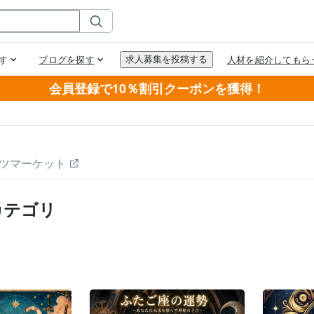
会員登録で10％割引クーポンを獲得！
ツマーケット
カテゴリ