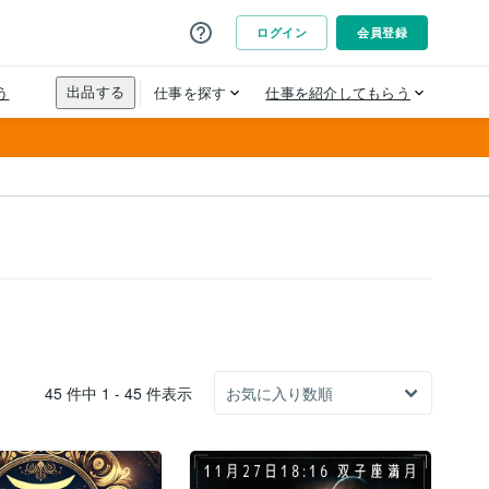
45 件中 1 - 45 件表示