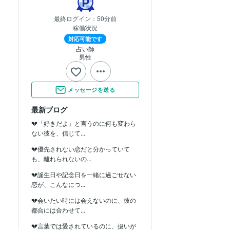
最終ログイン：
50分前
稼働状況
対応可能です
占い師
男性
メッセージを送る
最新ブログ
💔「好きだよ」と言うのに何も変わら
ない彼を、信じて...
💔優先されない恋だと分かっていて
も、離れられないの...
💔誕生日や記念日を一緒に過ごせない
恋が、こんなにつ...
💔会いたい時には会えないのに、彼の
都合には合わせて...
💔言葉では愛されているのに、扱いが