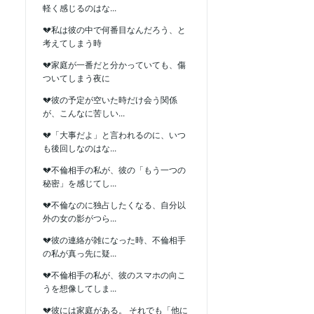
軽く感じるのはな...
💔私は彼の中で何番目なんだろう、と
考えてしまう時
💔家庭が一番だと分かっていても、傷
ついてしまう夜に
💔彼の予定が空いた時だけ会う関係
が、こんなに苦しい...
💔「大事だよ」と言われるのに、いつ
も後回しなのはな...
💔不倫相手の私が、彼の「もう一つの
秘密」を感じてし...
💔不倫なのに独占したくなる、自分以
外の女の影がつら...
💔彼の連絡が雑になった時、不倫相手
の私が真っ先に疑...
💔不倫相手の私が、彼のスマホの向こ
うを想像してしま...
💔彼には家庭がある。 それでも「他に