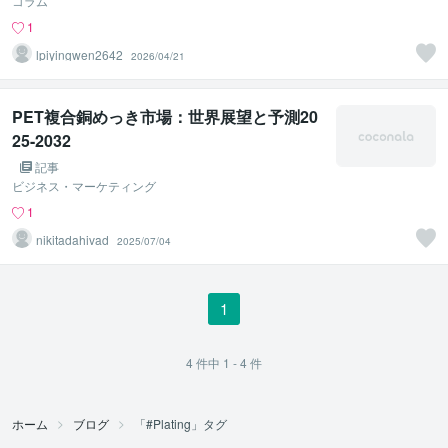
コラム
1
lpiyingwen2642
2026/04/21
PET複合銅めっき市場：世界展望と予測20
25-2032
記事
ビジネス・マーケティング
1
nikitadahivad
2025/07/04
1
4
件中
1 - 4
件
ホーム
ブログ
「#Plating」タグ