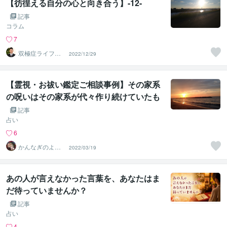
【彷徨える自分の心と向き合う】-12-
記事
コラム
7
双極症ライフコ
2022/12/29
ンシェルジュ❤️
かずよし
【霊視・お祓い鑑定ご相談事例】その家系
の呪いはその家系が代々作り続けていたも
のだった
記事
占い
6
かんなぎのよろ
2022/03/19
ず相談処 琉球ユ
タの家系
あの人が言えなかった言葉を、あなたはま
だ待っていませんか？
記事
占い
4