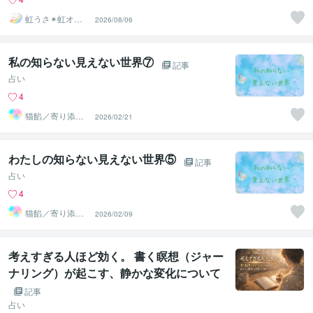
虹うさ✴︎虹オフ
2026/08/06
ィス
私の知らない見えない世界⑦
記事
占い
4
猫餡／寄り添う
2026/02/21
守護霊さんから
のメッセージ
わたしの知らない見えない世界⑤
記事
占い
4
猫餡／寄り添う
2026/02/09
守護霊さんから
のメッセージ
考えすぎる人ほど効く。 書く瞑想（ジャー
ナリング）が起こす、静かな変化について
記事
占い