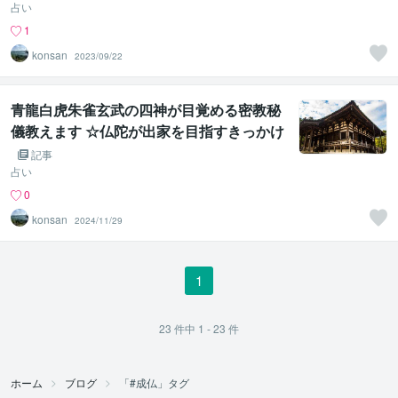
占い
1
konsan
2023/09/22
青龍白虎朱雀玄武の四神が目覚める密教秘
儀教えます ☆仏陀が出家を目指すきっかけ
となる四門出遊のマスターキー☆
記事
占い
0
konsan
2024/11/29
1
23
件中
1 - 23
件
ホーム
ブログ
「#成仏」タグ