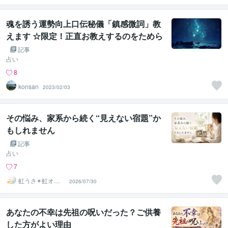
魂を誘う運勢向上口伝秘儀「鎮感微詞」教
えます ☆限定！正直お教えするのをためら
う力の秘儀です・・☆
記事
占い
8
konsan
2023/02/03
その悩み、家系から続く“見えない宿題”か
もしれません
記事
占い
7
虹うさ✴︎虹オフ
2026/07/30
ィス
あなたの不幸は先祖の呪いだった？ご供養
した方がよい理由