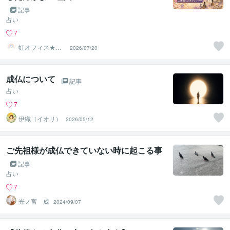
記事
占い
7
虹オフィス★占
2026/07/20
い師さんの集客
サポート
成仏について
記事
占い
7
伊織（イオリ）
2026/05/12
ご先祖様が成仏できていない時に起こる事
記事
占い
7
光ノ宮 成
2024/09/07