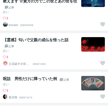
教えます ☆貴方の力でこの世とあの世を往
来する般若心経の深淵な世界へ☆
記事
占い
3
konsan
2023/03/09
【霊感】匂いで父親の成仏を悟った話
記事
占い
3
立花破月＠前世
2022/10/24
占い師
呪詛 男性だけに障っていた例
記事
占い
3
風見唯
2020/12/13