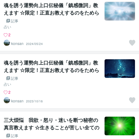
魂を誘う運勢向上口伝秘儀「鎮感微詞」教
えます ☆限定！正直お教えするのをためら
う力の秘儀です・・☆
記事
占い
2
konsan
2024/05/24
魂を誘う運勢向上口伝秘儀「鎮感微詞」教
えます ☆限定！正直お教えするのをためら
う力の秘儀です・・☆
記事
占い
2
konsan
2023/10/16
三大煩悩 我欲・怒り・迷いを断つ秘密の
真言教えます ☆生きることが苦しい全ての
方の福音となりますように☆
記事