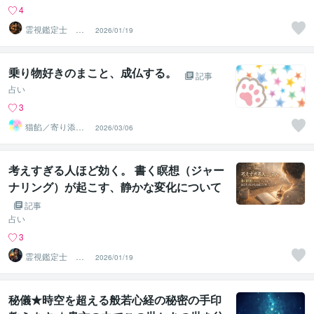
4
霊視鑑定士 昴
2026/01/19
流PRO ※ブログ
更新中
乗り物好きのまこと、成仏する。
記事
占い
3
猫餡／寄り添う
2026/03/06
守護霊さんから
のメッセージ
考えすぎる人ほど効く。 書く瞑想（ジャー
ナリング）が起こす、静かな変化について
記事
占い
3
霊視鑑定士 昴
2026/01/19
流（すばる）※ブ
ログ更新中
秘儀★時空を超える般若心経の秘密の手印