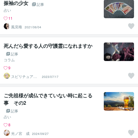
振袖の少女
記事
占い
11
風見唯
2021/06/04
死んだら愛する人の守護霊になれますか
記事
コラム
9
スピリチュアル
2023/07/17
カウンセラー
神山 純
ご先祖様が成仏できていない時に起こる
事 その2
記事
占い
8
光ノ宮 成
2024/09/27