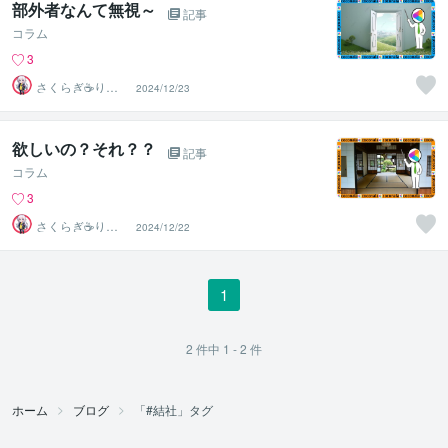
部外者なんて無視～
記事
コラム
3
さくらぎ☕りょ
2024/12/23
う⛎癒やし電話
相談サロン
欲しいの？それ？？
記事
コラム
3
さくらぎ☕りょ
2024/12/22
う⛎癒やし電話
相談サロン
1
2
件中
1 - 2
件
ホーム
ブログ
「#結社」タグ