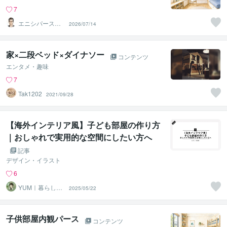
7
エニシパース（1
2026/07/14
級建築士）
家×二段ベッド×ダイナソー
コンテンツ
エンタメ・趣味
7
Tak1202
2021/09/28
【海外インテリア風】子ども部屋の作り方
｜おしゃれで実用的な空間にしたい方へ
記事
デザイン・イラスト
6
YUM｜暮らしに
2025/05/22
寄り添うお部屋
づくり
子供部屋内観パース
コンテンツ