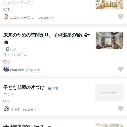
デザイン・イラスト
5
エニシパース（1
2026/07/17
級建築士）
未来のための空間創り、子供部屋の賢い計
画
記事
ライフスタイル
5
plan‐adv
2024/06/23
子ども部屋の片づけ
記事
コラム
4
呉桃缶
2023/08/07
子供部屋内観パース