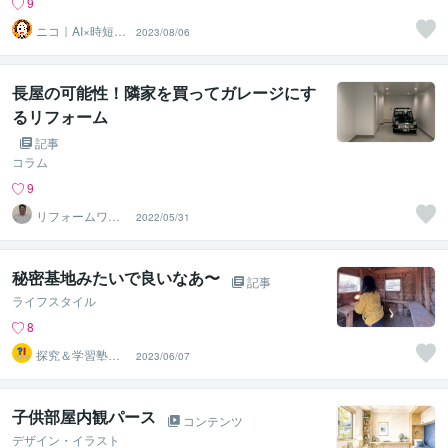
9
ニコ｜AI×時短家
2023/08/06
事と家計を整え
るママ
長屋の可能性！隣家を買ってガレージにす
るリフォーム
記事
コラム
9
リフォームワー
2022/05/31
ク たっちゃん
秘密基地みたいで良いなあ〜
記事
ライフスタイル
8
探究＆学習塾｜
2023/06/07
なぜラボ
子供部屋内観パース
コンテンツ
デザイン・イラスト