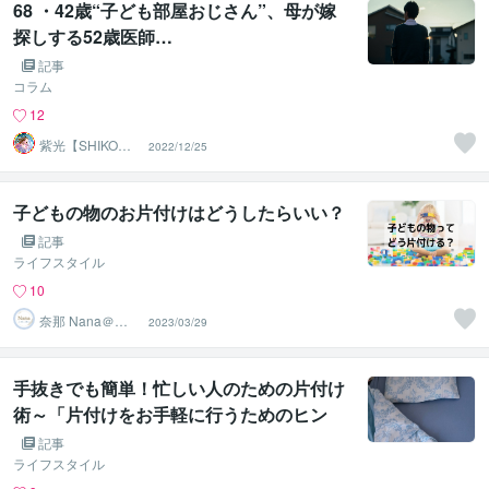
68 ・42歳“子ども部屋おじさん”、母が嫁
探しする52歳医師…
記事
コラム
12
紫光【SHIKO】
2022/12/25
遠隔透視鑑定士
子どもの物のお片付けはどうしたらいい？
記事
ライフスタイル
10
奈那 Nana＠
2023/03/29
心・暮らしの片
付けコーチ
手抜きでも簡単！忙しい人のための片付け
術～「片付けをお手軽に行うためのヒン
ト」～
記事
ライフスタイル