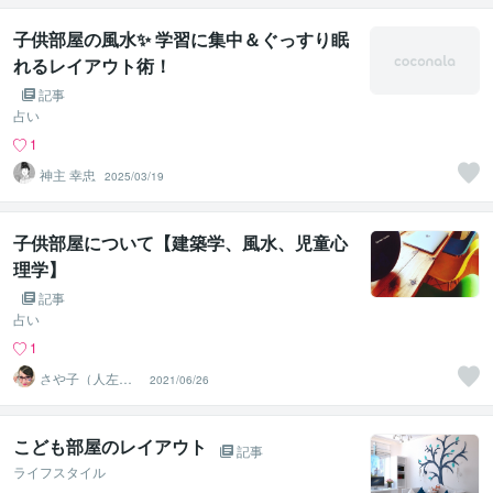
子供部屋の風水✨ 学習に集中＆ぐっすり眠
れるレイアウト術！
記事
占い
1
神主 幸忠
2025/03/19
子供部屋について【建築学、風水、児童心
理学】
記事
占い
1
さや子（人左綾
2021/06/26
星）
こども部屋のレイアウト
記事
ライフスタイル