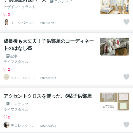
コンテンツ
デザイン・イラスト
3
エニシパース（1
2026/07/13
級建築士）
成長後も大丈夫！子供部屋のコーディネー
トのはなし🧸
記事
ライフスタイル
2
atelier usagi 空
2024/04/24
間デザイン
アクセントクロスを使った、6帖子供部屋
コンテンツ
ライフスタイル
2
デコレクショ
2024/03/08
ン・インテリオ
｜祐紀子