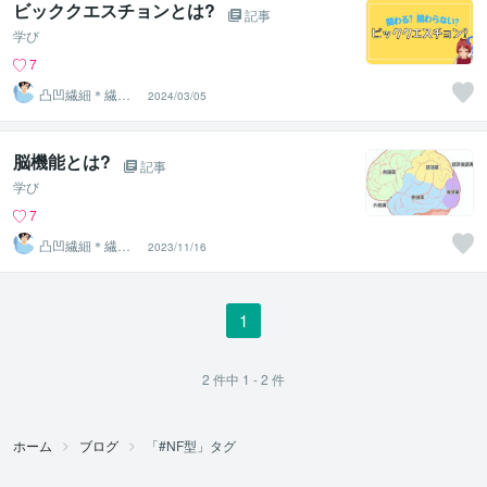
ビッククエスチョンとは?
記事
学び
7
凸凹繊細＊繊細
2024/03/05
親子発達親子の
お話相手
脳機能とは?
記事
学び
7
凸凹繊細＊繊細
2023/11/16
親子発達親子の
お話相手
1
2
件中
1 - 2
件
ホーム
ブログ
「#NF型」タグ