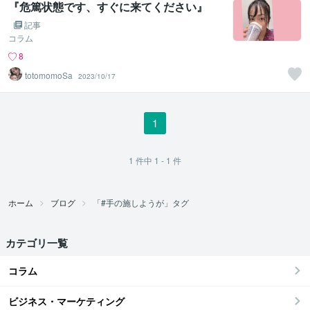
『危篤状態です、すぐに来てください』
記事
コラム
8
totomomoSa
2023/10/17
1
1
件中
1 - 1
件
ホーム
ブログ
「#手の施しようが」タグ
カテゴリ一覧
コラム
ビジネス・マーケティング