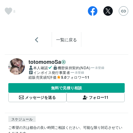
8
一覧に戻る
totomomoSa
本人確認
機密保持契約(NDA)
未登録
インボイス発行事業者
未登録
総販売実績
1
評価
5.0
フォロワー
11
無料で見積り相談
メッセージを送る
フォロー
11
スケジュール
ご希望の方は都合の良い時間ご相談ください、可能な限り対応させてい
ただきます。