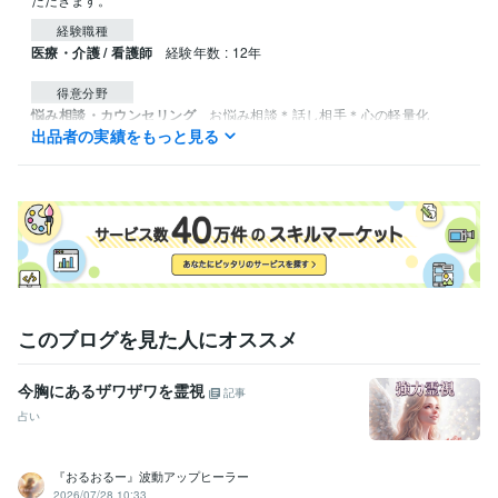
経験職種
医療・介護 / 看護師
経験年数 : 12年
得意分野
悩み相談・カウンセリング
お悩み相談＊話し相手＊心の軽量化
出品者の実績をもっと見る
悩み相談・カウンセリング
健康・気持ちの悩み相談　ストレス緩和
このブログを見た人にオススメ
今胸にあるザワザワを霊視
記事
占い
『おるおるー』波動アップヒーラー
2026/07/28 10:33