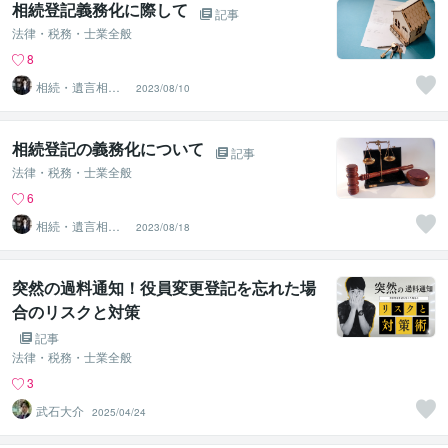
相続登記義務化に際して
記事
法律・税務・士業全般
8
相続・遺言相談
2023/08/10
所
相続登記の義務化について
記事
法律・税務・士業全般
6
相続・遺言相談
2023/08/18
所
突然の過料通知！役員変更登記を忘れた場
合のリスクと対策
記事
法律・税務・士業全般
3
武石大介
2025/04/24