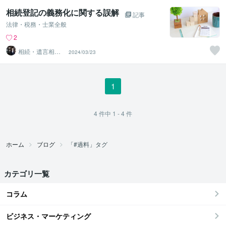
相続登記の義務化に関する誤解
記事
法律・税務・士業全般
2
相続・遺言相談
2024/03/23
所
1
4
件中
1 - 4
件
ホーム
ブログ
「#過料」タグ
カテゴリ一覧
コラム
ビジネス・マーケティング