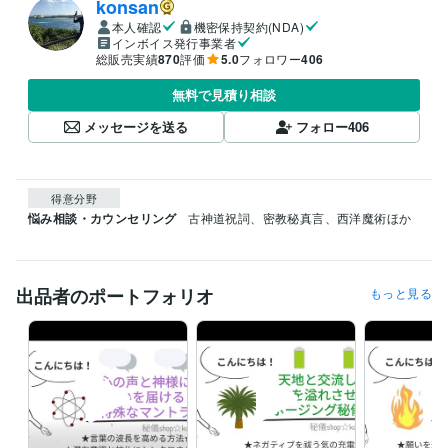
konsan
本人確認
機密保持契約(NDA)
インボイス発行事業者
総販売実績
870
評価
5.0
フォロワー
406
無料で見積り相談
メッセージを送る
フォロー
406
得意分野
悩み相談・カウンセリング
古神道祝詞、密教秘真言、西洋魔術ほか
出品者のポートフォリオ
もっと見る