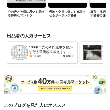
心の声と神様に思いを届け
天地と交流し気力を充実さ
真言・祝詞に
る特殊なマントラ
せるポージング秘儀
す秘密の発声
出品者の人気サービス
100キロ先の奇門遁甲を動か
専用
ず行う華僑秘法教えます 直
のご
伝☆遠方へ旅行しなくても方
5.0
(69)
20,000
円
5.0
位のエネルギーを持ち帰る☆
このブログを見た人にオススメ