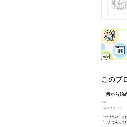
このブ
「何から始
記事
ライフスタイル
「やりたいこと
「一人で考えて