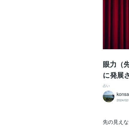
眼力（
に発展
占い
kons
2024/02/
先の見えな