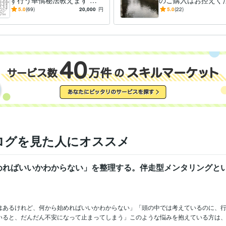
ず行う華僑秘法教えます 直
のご購入はお控えく
伝☆遠方へ旅行しなくても方
5.0
(69)
20,000
円
5.0
(22)
位のエネルギーを持ち帰る☆
ログを見た人にオススメ
めればいいかわからない」を整理する。伴走型メンタリングと
はあるけれど、何から始めればいいかわからない」「頭の中では考えているのに、
いると、だんだん不安になって止まってしまう」このような悩みを抱えている方は、実