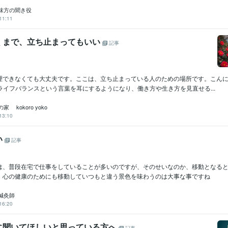
味方の聞き役
11:11
くまで、立ち止まってもいい
記事
できなくても大丈夫です。ここは、立ち止まっている人のための場所です。こんにちは、
ライフバランスという言葉を耳にするようになり、働き方や生き方を見直せる...
 kokoro yoko
13:10
い
記事
は、普段在宅で仕事をしていることが多いのですが、そのせいなのか、移動となる
、心の健康のためにも移動していつもと違う景色を味わうのは大事な事ですね
鍼灸師
16:20
に聞いてほしいと思っている方へ