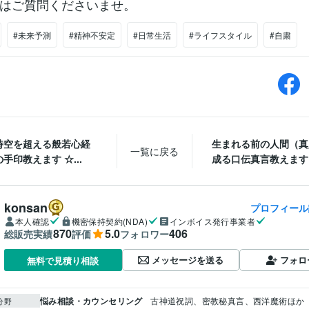
はご質問くださいませ。
#未来予測
#精神不安定
#日常生活
#ライフスタイル
#自粛
時空を超える般若心経
生まれる前の人間（真
一覧に戻る
手印教えます ☆...
成る口伝真言教えます ☆
konsan
プロフィール
本人確認
機密保持契約(NDA)
インボイス発行事業者
870
5.0
406
総販売実績
評価
フォロワー
メッセージを送る
フォロ
無料で見積り相談
悩み相談・カウンセリング
古神道祝詞、密教秘真言、西洋魔術ほか
分野