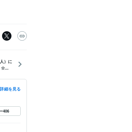
人）に
...
詳細を見る
ー
406