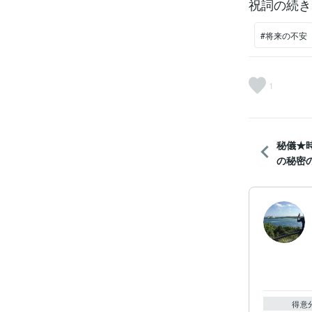
祝詞の続き
#将来の不安
1
秘儀★
の秘密の
得意