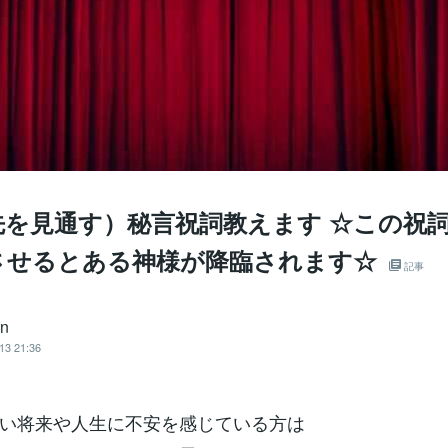
先を見通す）秘言祝詞教えます ☆この祝
させるとある神様が降臨されます☆
記事
an
13 21:36
い将来や人生に不安を感じている方は