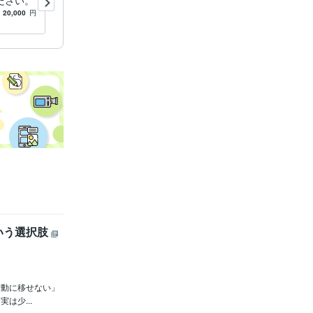
ださい。
ャーマン秘儀教えます ☆心
の帰る場所・空の境地に至る
20,000
円
5.0
(31)
16,000
円
向かう所敵無しの技法☆
いう選択肢
行動に移せない」
は少...