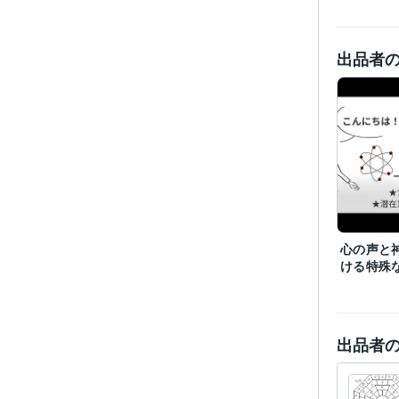
出品者
心の声と
ける特殊
出品者