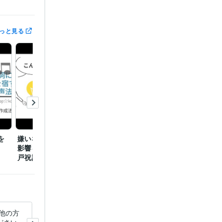
っと見る
を
嫌いな人から想われる悪
青龍白虎朱雀玄武 四神
北斗七
影響を無力化する「天岩
が目覚める密教秘儀
を下ろ
戸祝詞」
事」
他の方
苦手な人物事を平気にするシ