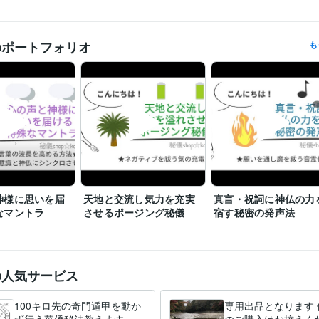
のポートフォリオ
も
神様に思いを届
天地と交流し気力を充実
真言・祝詞に神仏の力
なマントラ
させるポージング秘儀
宿す秘密の発声法
の人気サービス
100キロ先の奇門遁甲を動か
専用出品となります 