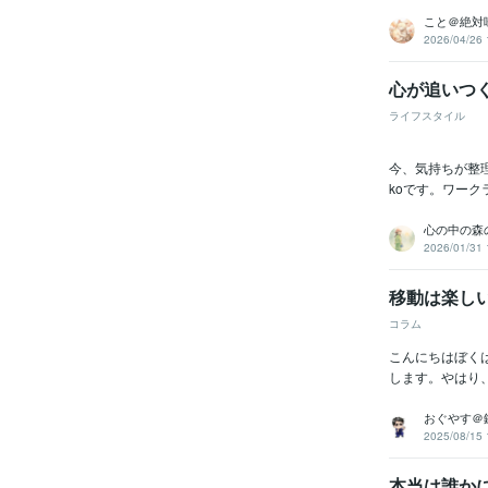
こと＠絶対
2026/04/26 
心が追いつ
ライフスタイル
今、気持ちが整理
koです。ワーク
心の中の森の家
2026/01/31 
移動は楽し
コラム
こんにちはぼく
します。やはり
おぐやす＠
2025/08/15 
本当は誰か