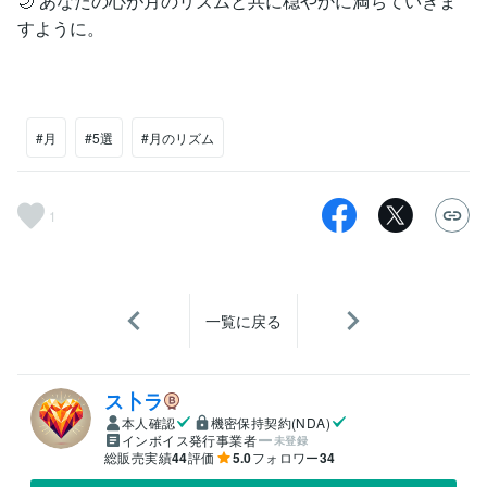
🌙 あなたの心が月のリズムと共に穏やかに満ちていきま
すように。
#月
#5選
#月のリズム
1
一覧に戻る
ス卜ラ
本人確認
機密保持契約(NDA)
インボイス発行事業者
未登録
総販売実績
44
評価
5.0
フォロワー
34