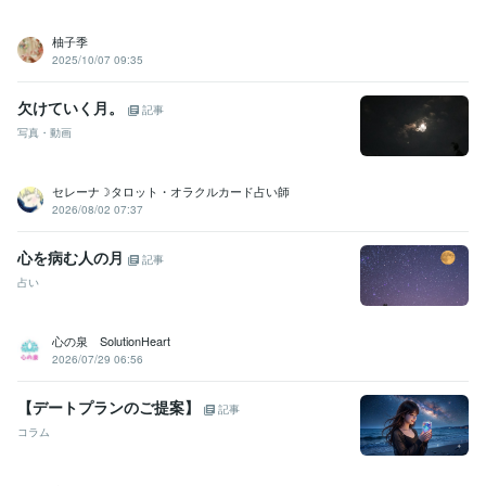
柚子季
2025/10/07 09:35
欠けていく月。
記事
写真・動画
セレーナ☽タロット・オラクルカード占い師
2026/08/02 07:37
心を病む人の月
記事
占い
心の泉 SolutionHeart
2026/07/29 06:56
【デートプランのご提案】
記事
コラム