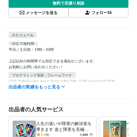
無料で見積り相談
メッセージを送る
フォロー
34
スケジュール
◇対応可能時間◇

平日／土日祝：13時～22時

上記以外の時間帯でも対応できる場合がございます。

お気軽にお問い合わせください！
プログラミング言語・フレームワーク
CSS:22年
Google Apps Script:4年
HTML:22年
JavaScript:22年
出品者の実績をもっと見る
PHP:10年
Python:2年
Sass:5年
SQL:5年
TypeScript:1年
VBA:5年
Django:1年
jQuery:5年
Laravel:6年
Next.js:1年
Node.js:4年
Nuxt.js:1年
Vue.js:1年
Linux:5年
MySQL:6年
Git:4年
出品者の人気サービス
ビジネス・クリエイティブツール
Wix:6年
WordPress:10年
Excel:22年
Google スプレッドシート:6年
Google スライド:6年
Google ドキュメント:6年
PowerPoint:10年
人生の迷いや障害の解決策を
今の
Word:22年
freee:6年
導きます 道と障害を見極
Google Analytics:6年
ジを
め、次の一歩を導く2カード
う、
Google Search Console:6年
Google Tag Manager:5年
ChatGPT:1年
5.0
(5)
1,500
円
5.0