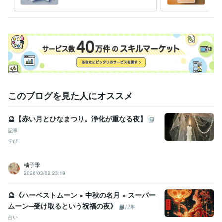
リーディング
ンカ
DALL-E:1年
Photopea:1年
Adobe Photoshop:6年
Adobe Premiere Pro:2年
Canva:1年
Figma:1年
Adobe XD:3年
その他ツール
Visual Studio Code:6年
得意分野
占い
オラクルカードリーディング
語学力
このブログを見た人にオススメ
英語
日常会話レベル
🔮【赤い月とひなまつり。浄化が重なる夜】
記事
学び
柚子季
2026/03/02 23:19
🔮《ハーベストムーン × 中秋の名月 × スーパー
ムーン─受け取るという祝福の夜》
記事
占い