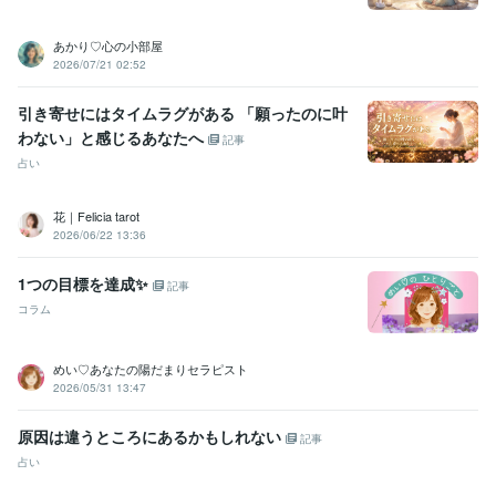
あかり♡心の小部屋
2026/07/21 02:52
引き寄せにはタイムラグがある 「願ったのに叶
わない」と感じるあなたへ
記事
占い
花｜Felicia tarot
2026/06/22 13:36
1つの目標を達成✨
記事
コラム
めい♡あなたの陽だまりセラピスト
2026/05/31 13:47
原因は違うところにあるかもしれない
記事
占い