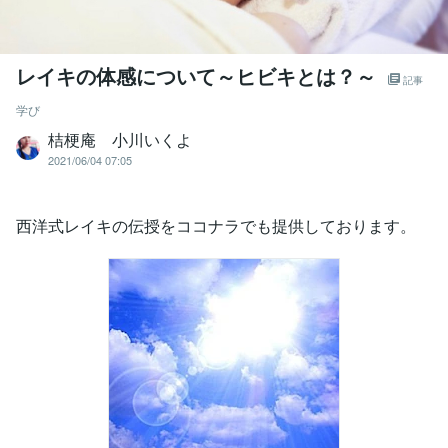
レイキの体感について～ヒビキとは？～
記事
学び
桔梗庵 小川いくよ
2021/06/04 07:05
西洋式レイキの伝授をココナラでも提供しております。