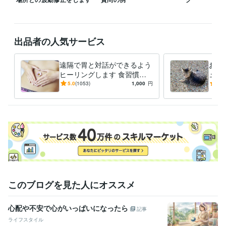
九星気学鑑定士
取得年 : 2019年
ホロスコープリーディングマスター
取得年 : 2019年
得意分野
出品者の人気サービス
悩み相談・カウンセリング
霊感　霊視　ダウジング
人間関係・恋愛・病
住まい・美容・生活相談
SS健康法　遠隔気功
遠隔で胃と対話ができるよう
お見
ダイエット 健康
ヒーリングします 食習慣の
ュー
意識が変わり、食事が減るの
やり
5.0
(1053)
1,000
円
5.0
学歴
で適正な体重に♪
ュー
中部大学
1992年3月 ~ 1996年2月
このブログを見た人にオススメ
心配や不安で心がいっぱいになったら
記事
ライフスタイル