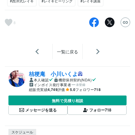
#西洋式レイキ
#レイキヒーリング
#レイキ講座
8
一覧に戻る
桔梗庵 小川いくよ
本人確認
機密保持契約(NDA)
インボイス発行事業者
未登録
総販売実績
4,749
評価
5.0
フォロワー
718
無料で見積り相談
メッセージを送る
フォロー
718
スケジュール