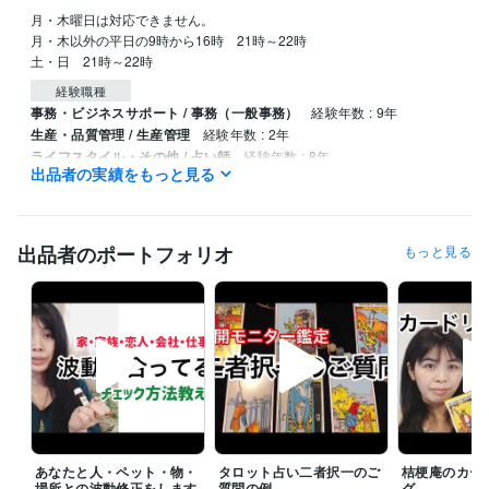
月・木曜日は対応できません。

月・木以外の平日の9時から16時　21時～22時

土・日　21時～22時
経験職種
事務・ビジネスサポート / 事務（一般事務）
経験年数 : 9年
生産・品質管理 / 生産管理
経験年数 : 2年
ライフスタイル・その他 / 占い師
経験年数 : 8年
出品者の実績をもっと見る
ライフスタイル・その他 / マッサージ師・セラピスト
経験年数 : 2年
職歴
ヒーリングサロン桔梗庵
2013年3月 ~ 現在
出品者のポートフォリオ
もっと見る
受賞歴
ウェブマガジン　トリニティ
資格・検定
認定レイキティーチャー
取得年 : 2015年
上級心理カウンセラー
取得年 : 2014年
家族療法カウンセラー
取得年 : 2014年
数秘術鑑定士
取得年 : 2013年
タロットリーディングマスター
取得年 : 2012年
カラーセラピスト
取得年 : 2017年
あなたと人・ペット・物・
タロット占い二者択一のご
桔梗庵のカー
場所との波動修正をします
質問の例
グ