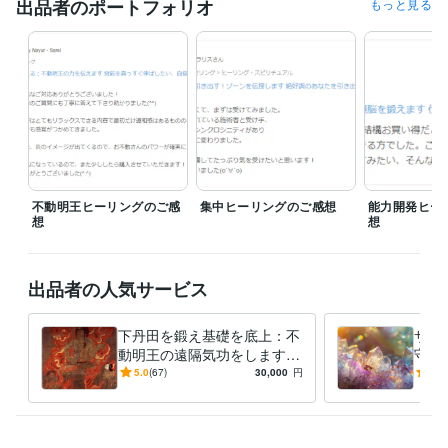
出品者のポートフォリオ
もっと見る
プログラミング言語・フレームワーク
C:2年
ビジネス・クリエイティブツール
Hubspot:2年
得意分野
占い
気功・ヒーリング
ヒーリング
気功
コーチング
ビジネス
戦略
マインド
精神
恋愛
レイキ
ロジカルシンキング
不動明王ヒーリングのご感
集中ヒーリングのご感想
能力開発ヒー
語学力
想
想
英語
日常会話レベル
出品者の人気サービス
下丹田を鍛え基礎を底上：不
サイ
動明王の遠隔気功をします
守る
基礎・安定・落ち着き・自分
の目
5.0
(67)
30,000
円
5.0
軸を強め、重心深くどっしり
守り
と構える
めに