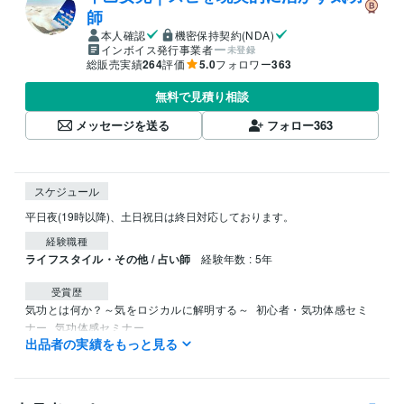
師
本人確認
機密保持契約(NDA)
インボイス発行事業者
未登録
総販売実績
264
評価
5.0
フォロワー
363
無料で見積り相談
メッセージを送る
フォロー
363
スケジュール
平日夜(19時以降)、土日祝日は終日対応しております。
経験職種
ライフスタイル・その他 / 占い師
経験年数 : 5年
受賞歴
気功とは何か？～気をロジカルに解明する～
初心者・気功体感セミ
ナー
気功体感セミナー
出品者の実績をもっと見る
資格・検定
TOEIC
取得年 : 2015年