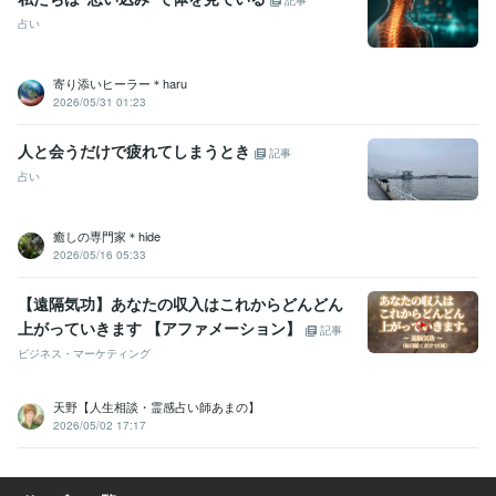
記事
占い
寄り添いヒーラー＊haru
2026/05/31 01:23
人と会うだけで疲れてしまうとき
記事
占い
癒しの専門家＊hide
2026/05/16 05:33
【遠隔気功】あなたの収入はこれからどんどん
上がっていきます 【アファメーション】
記事
ビジネス・マーケティング
天野【人生相談・霊感占い師あまの】
2026/05/02 17:17