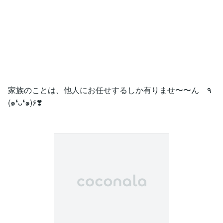
家族のことは、他人にお任せするしか有りませ〜〜ん ٩
(๑❛ᴗ❛๑)۶❣️