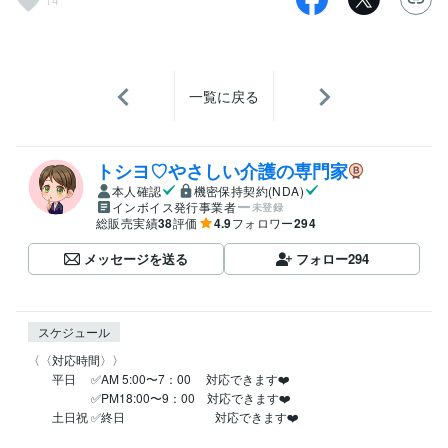
一覧に戻る
トシヨ♡やさしい介護の専門家
本人確認
機密保持契約(NDA)
インボイス発行事業者
未登録
総販売実績
38
評価
4.9
フォロワー
294
メッセージを送る
フォロー
294
スケジュール
〈〈対応時間〉〉

　　平日 　✅AM 5:00〜7：00　 対応できます❤️

　　 　　　✅PM18:00〜9：00　対応できます❤️

　　土日祝 ✅終日　　　　　　 　 対応できます❤️
