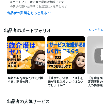
     ☕️ポートフォリオに音声動画が御座います　

     ☕️朝夕の空いた時間にも迅速にお返事します

     ☕️ブログに介護保険関係のコラムが御座います

出品者の実績をもっと見る
〈〈ご相談者様へ〉〉

沢山あるココナラサービスの中からご覧くださりありがとうございます
『ココナラコンサル高齢者向け起業支援』をさせてもらいますm(_ _)m✨

　　　　（２０２３年　６/1）

出品者のポートフォリオ
もっと見る
〈〈お知らせ〉〉

お陰様で、稀にサービスが満枠となっている事もございますが、DMへご
連絡を頂きますと、おおよその、待ち日数⌛️をお伝えすることが可能で
ございます

　　　　　　　m(_ _)m✨

経験職種
ライフスタイル・その他 / 講師・インストラクター
経験年数 : 13年
ライフスタイル・その他 / 公務員
ライフスタイル・その他 / その他
高齢の親を家族だけで介護
【通所のディサービス】を
【介護保険法
する、家族介護。
嫌がる親は多いのではない
定調査員のお
でしょうか？
人の要件緩和
受賞歴
感謝状　社会福祉法人での永年勤務
感謝状　社会福祉法人での勤務
成績
幼稚園　出前講座
幼稚園　出前講座
幼稚園　出前講座
幼稚
園　出前講座
幼稚園　出前講座
小学校　総合授業講師
出品者の人気サービス