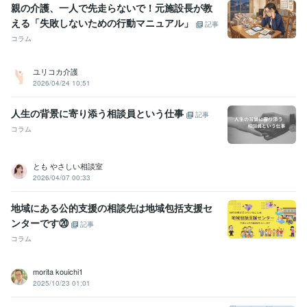
親の介護、一人で先走らないで！元施設長が教
える「失敗しないための行動マニュアル」
記事
コラム
ユリコカ介護
2026/04/24 10:51
人生の背景に寄り添う相談員という仕事
記事
コラム
とも やさしい相談室
2026/04/07 00:33
地域にある公的支援の相談先は地域包括支援セ
ンターです⑳
記事
コラム
morita kouichi1
2025/10/23 01:01