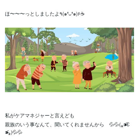
ほ〜〜〜っとしましたよ٩(๑❛ᴗ❛๑)۶☕️
私がケアマネジャーと言えども
親族のいう事なんて、聞いてくれませんから 💦💦(⁎⁍̴̆Ɛ
⁍̴̆⁎)💦💦