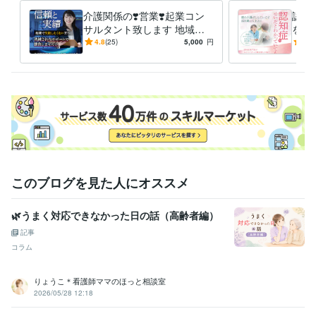
資格・検定
介護関係の❣️営業❣️起業コン
認知
ケアマネジャー（介護支援専門員）
取得年 : 2010年
サルタント致します 地域包
を、
日商簿記検定2級
取得年 : 2002年
括支援センターケアマネ・行
知症
4.8
(25)
5,000
円
5.0
政職員の経験から開業営業支
【安
ビジネス・クリエイティブツール
援
Excel:13年
Google スプレッドシート:2年
Keynote:2年
Numbers:8年
Pages:8年
Word:8年
Adobe Photoshop:4年
Lightroom:0年
Final Cut Pro:0年
iMovie:1年
Canva:0年
その他ツール
COBOL（コボル言語）:3年
得意分野
悩み相談・カウンセリング
介護保険　福祉　
このブログを見た人にオススメ
介護
高齢者
お金
住宅改修
認知症
相談
起業
経営コンサルタント
創業相談
🌿うまく対応できなかった日の話（高齢者編）
ビジネス代行・事務代行
起業創業コンサルタント
起業創業コンサ
ル　介護保険外サービス
記事
ビジネス
経営
仕事
介護
起業
独立
コンサルタント業
コラム
りょうこ＊看護師ママのほっと相談室
2026/05/28 12:18