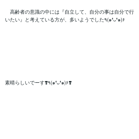
高齢者の意識の中には『自立して、自分の事は自分で行
いたい』と考えている方が、多いようでした٩(๑❛ᴗ❛๑)۶
素晴らしいでーす❣️٩(๑❛ᴗ❛๑)۶❣️