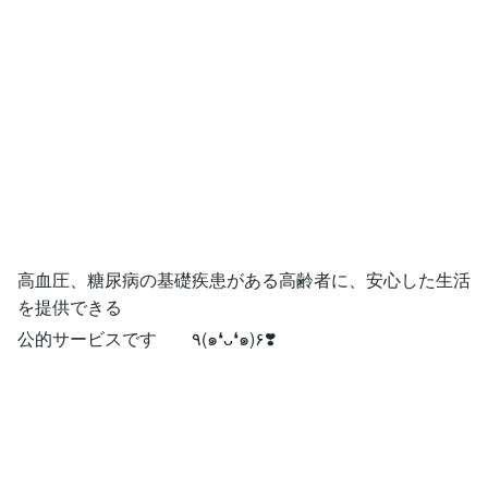
高血圧、糖尿病の基礎疾患がある高齢者に、安心した生活
を提供できる
公的サービスです ٩(๑❛ᴗ❛๑)۶❣️