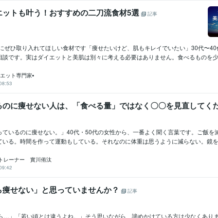
エットも叶う！おすすめの二刀流食材5選
記事
性にぜひ取り入れてほしい食材です「痩せたいけど、肌もキレイでいたい」30代〜4
相談です。実はダイエットと美肌は別々に考える必要はありません。食べるものを少..
イエット専門家▪️
08:53
るのに痩せない人は、「食べる量」ではなく〇〇を見直してく
っているのに痩せない。」40代・50代の女性から、一番よく聞く言葉です。ご飯を
ている。時間を作って運動もしている。それなのに体重は思うように減らない。鏡を見.
トレーナー 實川侑汰
09:42
ら痩せない」と思っていませんか？
記事
から…」「若い頃とは違うよね。」そう思いながら、諦めかけている方は少なくあり