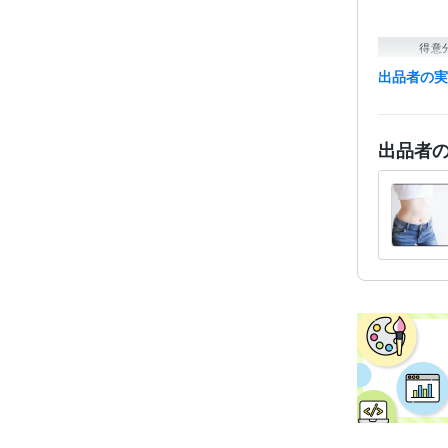
得意
出品者の
出品者