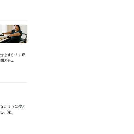
痩せますか？」正
の身...
らないように控え
。家...