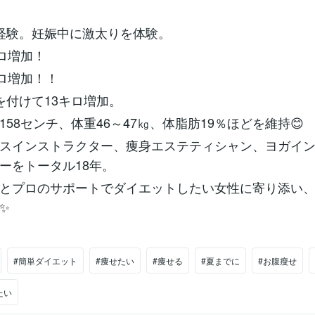
経験。妊娠中に激太りを体験。
キロ増加！
キロ増加！！
を付けて13キロ増加。
158センチ、体重46～47㎏、体脂肪19％ほどを維持😊
スインストラクター、痩身エステティシャン、ヨガイ
ーをトータル18年。
とプロのサポートでダイエットしたい女性に寄り添い
✨
#簡単ダイエット
#痩せたい
#痩せる
#夏までに
#お腹瘦せ
たい