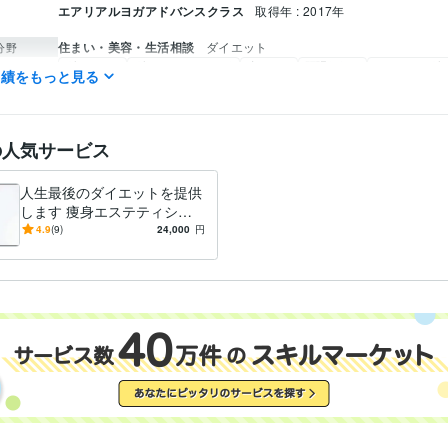
エアリアルヨガアドバンスクラス
取得年 : 2017年
住まい・美容・生活相談
ダイエット
分野
ダイエット
ダイエットマインド
痩せたい
頑張らない
パーソナルダ
実績をもっと見る
美しく痩せる
の人気サービス
人生最後のダイエットを提供
します 痩身エステティシャ
ン、ヨガ講師等経験プロのサ
4.9
(9)
24,000
円
ポートです⭐