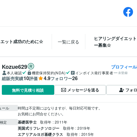
ヒアリングダイエット
イエット成功のために☆
一覧に戻る
ー募集☆
Kozue629
プロフィール
本人確認
機密保持契約(NDA)
インボイス発行事業者
未登録
10
4.9
26
総販売実績
評価
フォロワー
メッセージを送る
フォ
無料で見積り相談
ュール
時間は不定期にはなりますが、毎日対応可能です。

お気軽にお問合せください。
基礎医学士
取得年 : 2011年
検定
英国式リフレクソロジー
取得年 : 2019年
エアリアルヨガ基礎クラス
取得年 : 2015年