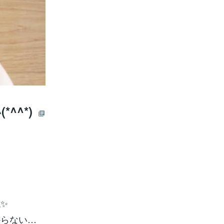
^^*)
✨
からない…