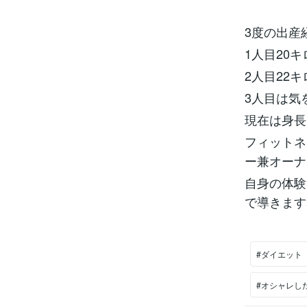
3度の出産
1人目20
2人目22
3人目は気
現在は身長
フィットネ
ー兼オーナ
自身の体験
で導きます
#ダイエット
#オシャレし