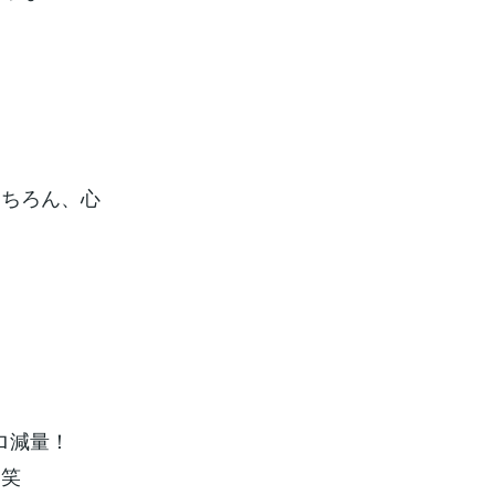
もちろん、心
ロ減量！
！笑