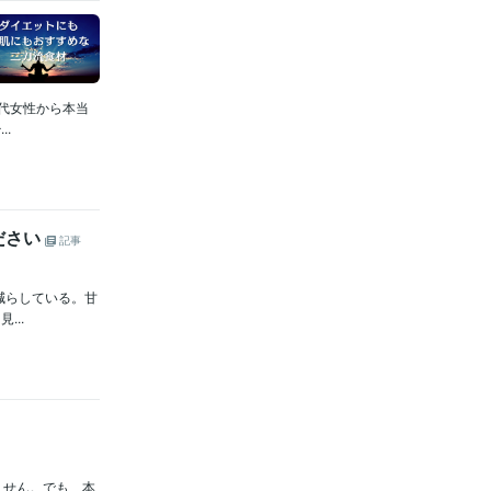
0代女性から本当
.
ださい
記事
減らしている。甘
..
ません。でも、本