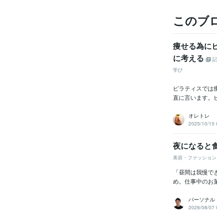
このブ
痩せる為に
に考える
記
学び
ピラティスでは
直に言います。
オレトレ
2025/10/15 
夜になると
美容・ファッション
「昼間は我慢で
め。仕事中のお
パーソナル
2026/08/07 