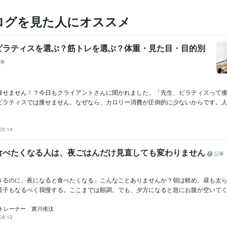
ログを見た人にオススメ
ピラティスを選ぶ？筋トレを選ぶ？体重・見た目・目的別
事
痩せません！？今日もクライアントさんに聞かれました。「先生、ピラティスって
ピラティスでは痩せません。なぜなら、カロリー消費が圧倒的に少ないからです。人間
05:14
食べたくなる人は、夜ごはんだけ見直しても変わりません
記事
きるのに、夜になると食べたくなる」こんなことありませんか？朝は軽め。昼も太
菓子もなるべく我慢する。ここまでは順調。でも、夕方になると急にお腹が空いてくる
トレーナー 實川侑汰
08:12