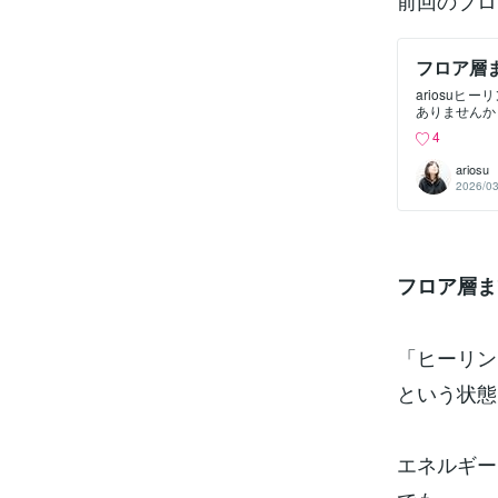
前回のブロ
フロア層
ariosu
ありませんか
ぜか動かない
4
いています。
具体的に見て
ariosu
きる。でも動
2026/03
いる状態。 
る。 受けた
ど、流れが続
いる 感覚は
る。 現実の
状態 特徴④
フロア層ま
かりある。気
続の典型ここ
が起きたとき
つの段階があ
「ヒーリン
す。 フロア
事がおきます
という状態
事が大事にな
→フロア層→
エネルギー