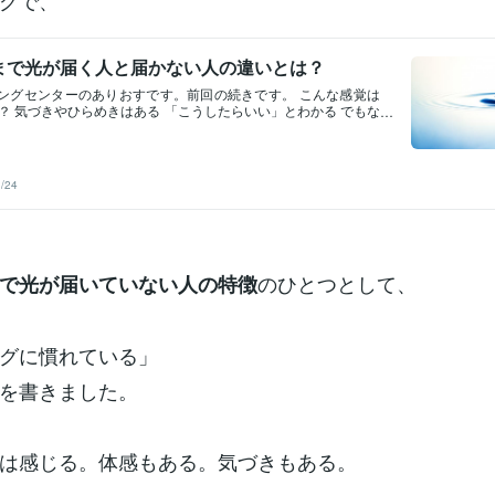
グで、
まで光が届く人と届かない人の違いとは？
ヒーリングセンターのありおすです。前回の続きです。 こんな感覚は
？ 気づきやひらめきはある 「こうしたらいい」とわかる でもな
・現実が変わらない もしこれがあるなら、存在層までは光が届
 ただ、フロア層までは届いていない状態です。 では、もう少し
いきます。 特徴①：ずっと考えている 理解は深い。言葉にもで
きにならない。常に分析していて「わかっている」で止まって
/24
◎フロア未接続 特徴②：感情が主導になっている 癒しは進んでい
後は軽くなる。でも現実は変わらない。 その場では整うけれ
かない。 ◎反応帯（感情層)で止まっている 特徴③：上に抜けて
ある。スピリチュアルの理解もある。 でもどこかふわっとしてい
話になると弱くなる。 地に足がついていない感覚。 ◎上だけ強い
：ヒーリングに慣れている 。 エネルギーは感じていて体感もしっ
のひとつとして、
で光が届いていない人の特徴
づきもある。でも人生の流れが変わっていない。 ◎フロア未接
で一つ、見落とされやすいポイントがあります。 気づきや癒し
、 内側では確かに変化が起きています。 ただ、その変化には2
ります。 内側で整って終わる変化現実に現れて完了する変化で
グに慣れている」
層に光が届いていない場合、 この変化が「内側で止まる」という
。現実に現れて完了する変化にするには、光がフロア層迄届く
を書きました。
ります。＜光の回路＞+感情層叡智→魂の層→存在層→(感情層)
現実
は感じる。体感もある。気づきもある。