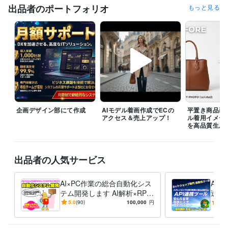
出品者のポートフォリオ
もっと見る
職歴
田辺テックシステム開発会社
2014年3月 ~ 現在
受賞歴
フランチャイズ含め全国600店　売上ランキング2位
資格・検定
ファイナンシャル・プランナー（CFP）
取得年 : 2024年
CGクリエイター検定ベーシック
取得年 : 1998年
乙種危険物取扱者
取得年 : 2003年
情報処理技術者（第二種情報処理技術者）
取得年 : 1997年
企画デザイン部にて作成
AIモデル着画作成でECの
平置き商品画
アクセス＆売上アップ！
ル着用イメー
を高品質生成
プログラミング言語・フレームワーク
Google Apps Script:3年
JavaScript:3年
Python:3年
Node.js:0年
Google Cloud Platform:2年
出品者の人気サービス
ビジネス・クリエイティブツール
Access:3年
Excel:30年
Google スプレッドシート:15年
AI×PC作業の総合自動化シス
AP
Google ドキュメント:15年
Numbers:15年
BASE:10年
Makeshop:1年
テム開発します AI解析×RPA
送信
Shopify:1年
STORES:1年
カラーミーショップ:1年
弥生会計:10年
⭐24時間サーバー稼働やロー
レイ
5.0
(90)
100,000
円
5.0
UiPath:3年
ChatGPT:2年
Bard:1年
Adobe Photoshop:5年
カル自動化します
安心
Adobe Premiere Pro:5年
PowerDirector:0年
Adobe Illustrator:3年
提供
Canva:3年
MediBang Paint:10年