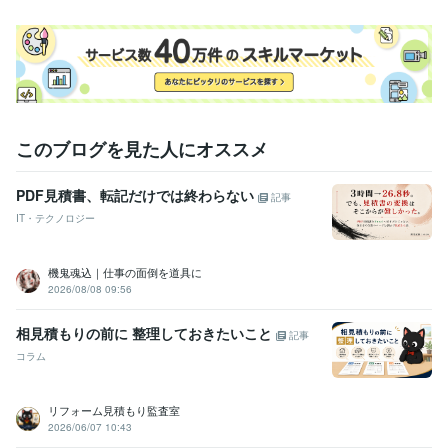
得意分野
ビジネス代行・事務代行
ネットショップ運営に関わるあらゆる相談
小売
販売
転売
amazon
ヤフオク
画像加工
ヤフーオークション
フリマ
メルカリ
IT相談・システム開発
①3大業務：データ取得ツールの開発
②3大
業務：データ編集ツールの開発
③3大業務：データ登録ツールの開発
オンラインショップ用自動画像加工ツール
ネットショップ用の在庫
このブログを見た人にオススメ
管理システムの開発
SEO対策
転売
無在庫販売
無在庫
業務効率化
自動化
PDF見積書、転記だけでは終わらない
記事
学歴
IT・テクノロジー
大阪工業大学
1996年3月 ~ 2000年2月
語学力
機鬼魂込｜仕事の面倒を道具に
英語
日常会話レベル
2026/08/08 09:56
相見積もりの前に 整理しておきたいこと
記事
コラム
リフォーム見積もり監査室
2026/06/07 10:43