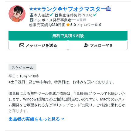
⭐️⭐️⭐️ランク☘ヤフオクマスター
本人確認
機密保持契約(NDA)
インボイス発行事業者
未登録
総販売実績
1,080
評価
5.0
フォロワー
410
無料で見積り相談
メッセージを送る
フォロー
410
スケジュール
平日：10時〜18時

※土日祝日、及び年末年始、特異日は、お休みを頂いております。

御見積による無料ツール作成ご依頼は、1見積毎に1ツールでお願いいた
します。Windows環境でのご相談は関係ないのですが、Macでのシステ
ム開発をご希望される方は”M1チップセット”に限り、ご相談に乗れるか
と存じます。
出品者の実績をもっと見る
経験職種
エンジニア / RPAエンジニア（マクロ・VBA）
経験年数 : 10年
経営・マネジメント / 経営者・CEO・COO
経験年数 : 10年