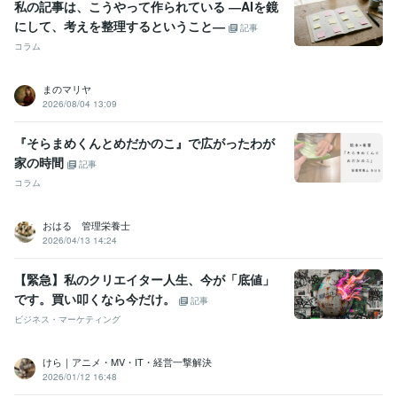
私の記事は、こうやって作られている ―AIを鏡
にして、考えを整理するということ―
記事
コラム
まのマリヤ
2026/08/04 13:09
『そらまめくんとめだかのこ』で広がったわが
家の時間
記事
コラム
おはる 管理栄養士
2026/04/13 14:24
【緊急】私のクリエイター人生、今が「底値」
です。買い叩くなら今だけ。
記事
ビジネス・マーケティング
けら｜アニメ・MV・IT・経営一撃解決
2026/01/12 16:48