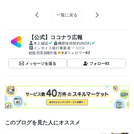
一覧に戻る
【公式】ココナラ広報
本人確認
機密保持契約(NDA)
インボイス発行事業者
未登録
総販売実績
0
評価
0.0
フォロワー
93
メッセージを送る
フォロー
93
このブログを見た人にオススメ