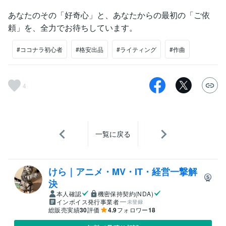
あなたのその「好奇心」と、あなたからの最初の「ご依
頼」を、全力でお待ちしています。
#ココナラ初心者
#格安出品
#ライティング
#作曲
4
一覧に戻る
けら｜アニメ・MV・IT・経営一撃解
決
本人確認
機密保持契約(NDA)
インボイス発行事業者
未登録
総販売実績
30
評価
4.9
フォロワー
18