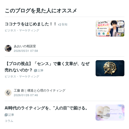
語学力
このブログを見た人にオススメ
英語
ビジネスレベル
ココナラをはじめました！！
告知
ビジネス・マーケティング
あおいの相談室
2026/05/31 07:58
【プロの視点】「センス」で書く文章が、なぜ
売れないのか？
記事
ビジネス・マーケティング
工藤 創｜構造と心理のライティング
2026/01/26 07:46
AI時代のライティングを、”人の目”で届ける。
記事
コラム