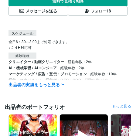
無料で見積り相談
メッセージを送る
フォロー
18
スケジュール
全日6：30～3:00まで対応できます。

※２４H対応可
経験職種
クリエイター / 動画クリエイター
経験年数 : 2年
AI・機械学習 / AIエンジニア
経験年数 : 2年
マーケティング / 広告・宣伝・プロモーション
経験年数 : 10年
経営・マネジメント / 経営者・CEO・COO
経験年数 : 6年
出品者の実績をもっと見る
人事 / 制度企画・組織開発
経験年数 : 4年
受賞歴
ココナラプラチナランク達成（開始1か月）
ココナラプラチナランク
出品者のポートフォリオ
もっと見る
（2か月目～）
ココナラプラチナランク（3か月目～）
ココナラプラ
チナランク（4か月目～）
 ココナラプラチナランク（5 か月目～）
ココナラプラチナランク（６か月目～）
プロクラウドワーカー認定
プログラミング言語・フレームワーク