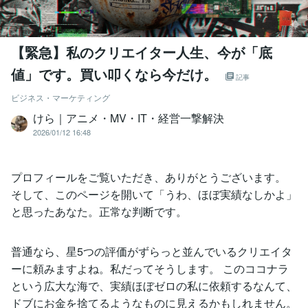
【緊急】私のクリエイター人生、今が「底
値」です。買い叩くなら今だけ。
記事
ビジネス・マーケティング
けら｜アニメ・MV・IT・経営一撃解決
2026/01/12 16:48
プロフィールをご覧いただき、ありがとうございます。
そして、このページを開いて「うわ、ほぼ実績なしかよ」
と思ったあなた。正常な判断です。
普通なら、星5つの評価がずらっと並んでいるクリエイタ
ーに頼みますよね。私だってそうします。 このココナラ
という広大な海で、実績ほぼゼロの私に依頼するなんて、
ドブにお金を捨てるようなものに見えるかもしれません。