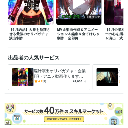
Google Apps Script:5年
HTML:4年
Java:3年
JavaScript:3年
Python:5年
VBA:3年
Next.js:1年
Node.js:1年
Nuxt.js:2年
Linux:5年
shell:5年
Docker:3年
Ubuntu:4年
PostgreSQL:2年
Git:5年
GitLab:3年
GitHub:4年
TypeScript:4年
Windows Server:1年
MySQL:1年
【6月納品】大衆を熱狂さ
MV＆楽曲作成＆アニメー
【5月企業様
ビジネス・クリエイティブツール
せる最強のオリパガチャ
ション＆編集＆全てけらｐ
ーの心を掴む
OBS Studio:1年
BASE:4年
Shopify:2年
Google スプレッドシート:4年
演出制作
制作 全部俺
ャ演出一式
Google ドキュメント:3年
Numbers:1年
Pages:1年
CapCut:3年
Live2D:1年
Excel:12年
Google Analytics:10年
Adobe Firefly:2年
Figma:2年
Framer:1年
Cakewalk:3年
Google スライド:3年
出品者の人気サービス
STUDIO:2年
iZotope RX:2年
Melodyne:2年
Adobe After Effects:1年
得意分野
脳汁演出オリパガチャ・企業
成約
IT相談・システム開発
GAS×スプシ×WebApp　制作
エージェント
PR・アニメ動画作ります
ック
構築GAS,N8N,Dify
アプリ構築
企業店舗様向け完全オーダメイドツ
【納品実績多数】企業・店舗
【法
4.7
(9)
49,000
円
5.0
ール設計
専門用語なし　丸投げオーダメイド
業務設計図作成
PRからオリパガチャ演出ま
で最
自動化
プログラミング
開発
運用
セキュリティ
で制作
制作
形骸化しないモノづく
GAS
業務DX
動画編集・映像制作
オリジナル楽曲制作【納品実績5件】
売れる生
き残る皆に愛されるお店の作り方！
素材なしでもOK、高純度な企業
PR動画
歌ってみたMIX【直近納品実績7件】
フルアニメーションM
V,PV作成
オリパガチャ、ガチャ演出設計～映像制作
経営戦略
起業
ビジネス
コーチング
事業再生
人材育成
肯定感を上げる組織作
作曲
MIX
動画編集