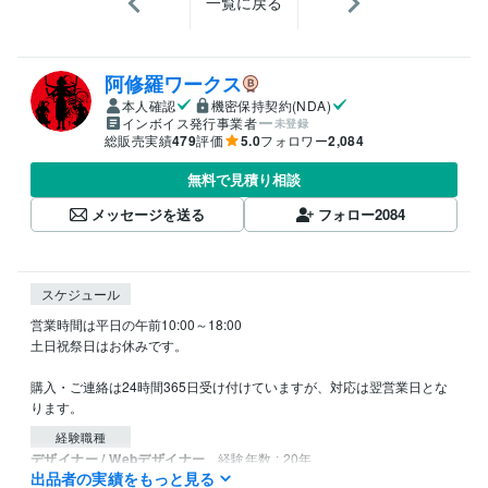
一覧に戻る
阿修羅ワークス
本人確認
機密保持契約(NDA)
インボイス発行事業者
未登録
総販売実績
479
評価
5.0
フォロワー
2,084
無料で見積り相談
メッセージを送る
フォロー
2084
スケジュール
営業時間は平日の午前10:00～18:00

土日祝祭日はお休みです。

購入・ご連絡は24時間365日受け付けていますが、対応は翌営業日とな
ります。
経験職種
デザイナー / Webデザイナー
経験年数 : 20年
出品者の実績をもっと見る
エンジニア / フロントエンドエンジニア
経験年数 : 15年