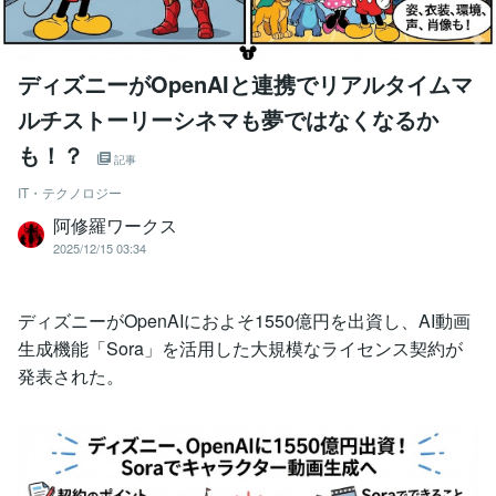
ディズニーがOpenAIと連携でリアルタイムマ
ルチストーリーシネマも夢ではなくなるか
も！？
記事
IT・テクノロジー
阿修羅ワークス
2025/12/15 03:34
ディズニーがOpenAIにおよそ1550億円を出資し、AI動画
生成機能「Sora」を活用した大規模なライセンス契約が
発表された。