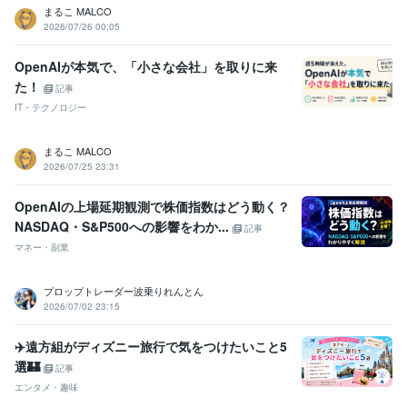
まるこ MALCO
2026/07/26 00:05
OpenAIが本気で、「小さな会社」を取りに来
た！
記事
IT・テクノロジー
まるこ MALCO
2026/07/25 23:31
OpenAIの上場延期観測で株価指数はどう動く？
NASDAQ・S&P500への影響をわか...
記事
マネー・副業
プロップトレーダー波乗りれんとん
2026/07/02 23:15
✈️遠方組がディズニー旅行で気をつけたいこと5
選🏰
記事
エンタメ・趣味