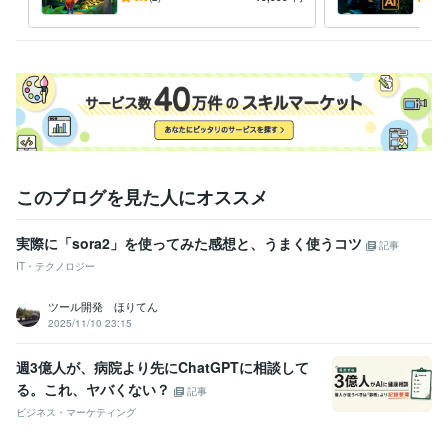
自動化
ウェブデザイン
自動通知
グツ
IT相談・システム開発
Seleniumによる自動化ツール
自動化
Selenium
amazon
このブログを見た人にオススメ
実際に「sora2」を使ってみた感想と、うまく使うコツ
記事
IT・テクノロジー
ツール開発 ほりてん
2025/11/10 23:15
週3億人が、病院より先にChatGPTに相談して
る。これ、ヤバくない？
記事
ビジネス・マーケティング