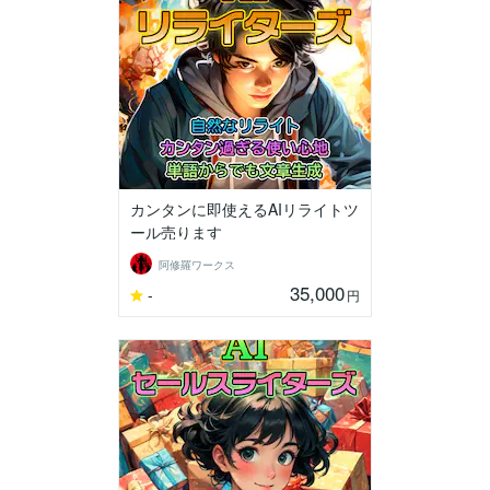
カンタンに即使えるAIリライトツ
ール売ります
阿修羅ワークス
35,000
-
円