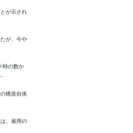
ことが示され
したが、今や
ク時の数か
す。
場の構造自体
点は、雇用の