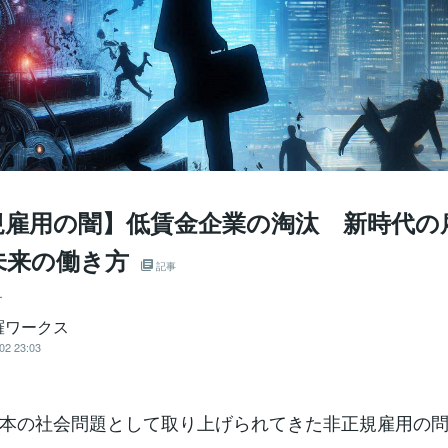
規雇用の闇】低賃金企業の淘汰 新時代の
未来の働き方
記事
ー
羅ワークス
02 23:03
本の社会問題として取り上げられてきた非正規雇用の