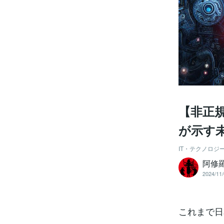
【非正
が示す
IT・テクノロジ
阿修
2024/11/
これまで日