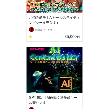
お悩み解決！AIセールスライティ
ングツール売ります
阿修羅ワークス
35,000
-
円
GPT-5採用 AI自動文章作成ツー
ル売ります