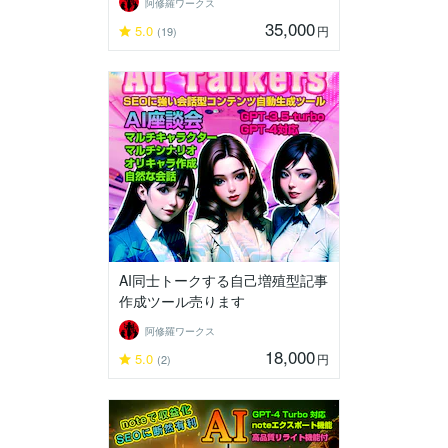
阿修羅ワークス
35,000
5.0
円
(19)
AI同士トークする自己増殖型記事
作成ツール売ります
阿修羅ワークス
18,000
5.0
円
(2)