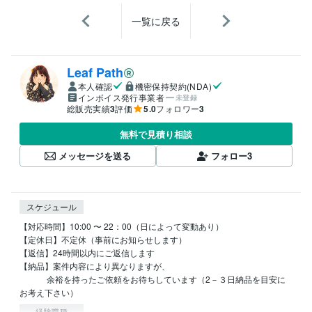
一覧に戻る
Leaf Path
本人確認
機密保持契約(NDA)
インボイス発行事業者
未登録
総販売実績
3
評価
5.0
フォロワー
3
無料で見積り相談
メッセージを送る
フォロー
3
スケジュール
【対応時間】10:00 〜 22：00（日によって変動あり）

【定休日】不定休（事前にお知らせします）

【返信】24時間以内にご返信します

【納品】案件内容により異なりますが、

　　　 余裕を持ったご依頼をお待ちしています（2－３日納品を目安に
お考え下さい）
経験職種