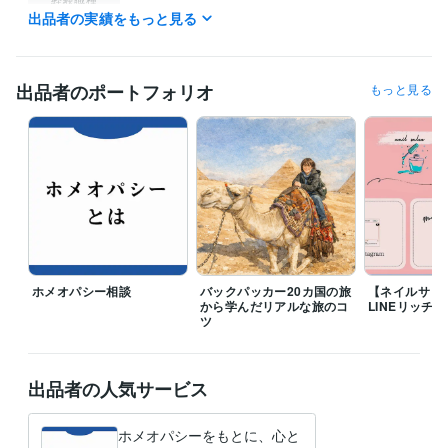
出品者の実績をもっと見る
デザイナー / 企画書・資料デザイナー
経験年数 : 2年
ライフスタイル・その他 / カウンセラー・コーチ
経験年数 : 4年
職歴
出品者のポートフォリオ
もっと見る
イベント企画会社
2024年3月 ~ 現在
リラクゼーションサロン
2022年3月 ~ 現在
HPやSNSの制作・運用会社
2022年3月 ~ 現在
受賞歴
SDGs クリエイティブアイデアコンテスト 2021
ビジネス・クリエイティブツール
Excel:4年
Google スプレッドシート:6年
Google スライド:6年
Google ドキュメント:6年
PowerPoint:4年
Word:4年
ChatGPT:2年
ペライチ:0年
Moneyfoward:2年
Canva:6年
Adobe Dimension:0年
ホメオパシー相談
バックパッカー20カ国の旅
【ネイルサロ
から学んだリアルな旅のコ
LINEリッチ
ツ
得意分野
悩み相談・カウンセリング
バックパッカー相談・海外旅行アドバイ
ス
ホメオパシー相談
旅行
観光
ホメオパシー
代替療法
ホリスティック
出品者の人気サービス
Web制作・HP作成・EC構築
公式LINE作成
資料作成・データ入力
公式LINE
資料作成
データ整理
ホメオパシーをもとに、心と