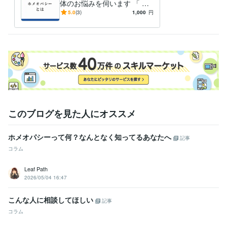
語学力
体のお悩みを伺います 「 な
英語
日常会話レベル
んとなく不調が続く・誰かに
5.0
(3)
1,000
円
話を聞いてほしい」そんな方
へ
このブログを見た人にオススメ
ホメオパシーって何？なんとなく知ってるあなたへ
記事
コラム
Leaf Path
2026/05/04 16:47
こんな人に相談してほしい
記事
コラム