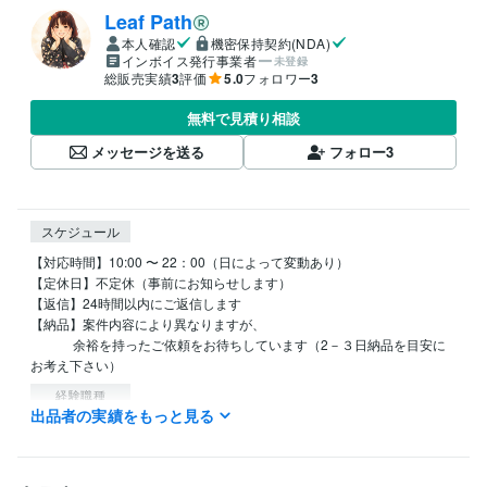
Leaf Path
本人確認
機密保持契約(NDA)
インボイス発行事業者
未登録
総販売実績
3
評価
5.0
フォロワー
3
無料で見積り相談
メッセージを送る
フォロー
3
スケジュール
【対応時間】10:00 〜 22：00（日によって変動あり）

【定休日】不定休（事前にお知らせします）

【返信】24時間以内にご返信します

【納品】案件内容により異なりますが、

　　　 余裕を持ったご依頼をお待ちしています（2－３日納品を目安に
お考え下さい）
経験職種
出品者の実績をもっと見る
デザイナー / 企画書・資料デザイナー
経験年数 : 2年
ライフスタイル・その他 / カウンセラー・コーチ
経験年数 : 4年
職歴