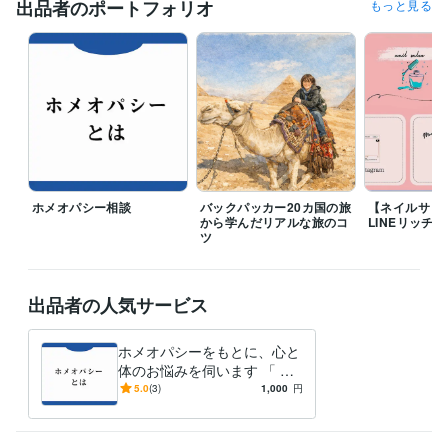
出品者のポートフォリオ
もっと見る
イベント企画会社
2024年3月 ~ 現在
リラクゼーションサロン
2022年3月 ~ 現在
HPやSNSの制作・運用会社
2022年3月 ~ 現在
受賞歴
SDGs クリエイティブアイデアコンテスト 2021
ビジネス・クリエイティブツール
Excel:4年
Google スプレッドシート:6年
Google スライド:6年
Google ドキュメント:6年
PowerPoint:4年
Word:4年
ChatGPT:2年
ペライチ:0年
Moneyfoward:2年
Canva:6年
Adobe Dimension:0年
ホメオパシー相談
バックパッカー20カ国の旅
【ネイルサロ
から学んだリアルな旅のコ
LINEリッチ
ツ
得意分野
悩み相談・カウンセリング
バックパッカー相談・海外旅行アドバイ
ス
ホメオパシー相談
旅行
観光
ホメオパシー
代替療法
ホリスティック
出品者の人気サービス
Web制作・HP作成・EC構築
公式LINE作成
資料作成・データ入力
公式LINE
資料作成
データ整理
ホメオパシーをもとに、心と
語学力
体のお悩みを伺います 「 な
英語
日常会話レベル
んとなく不調が続く・誰かに
5.0
(3)
1,000
円
話を聞いてほしい」そんな方
へ