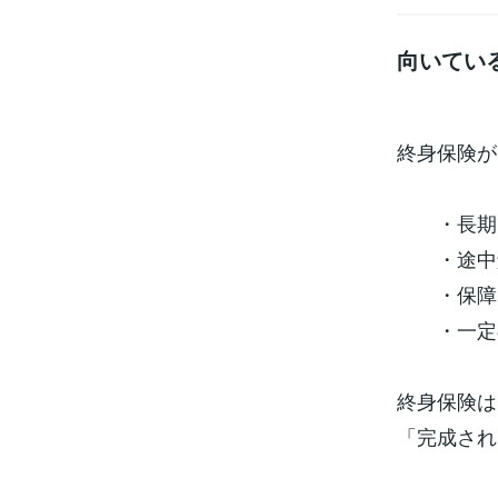
向いてい
終身保険が
・長期で
・途中解
・保障と
・一定の
終身保険は
「完成され